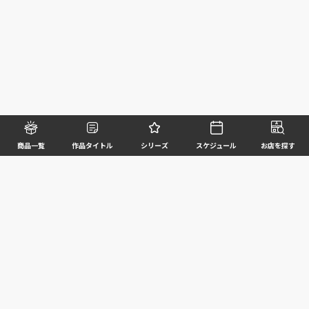
商品一覧
作品タイトル
シリーズ
スケジュール
お店を探す
©BANDAI SPIRITS CO.,LTD. ALL RIGHTS RESERVED
企業情報
ウェブサイトご利用条件
個人情報及び特定個人情報等の取扱いに関する方針
お客様サポート