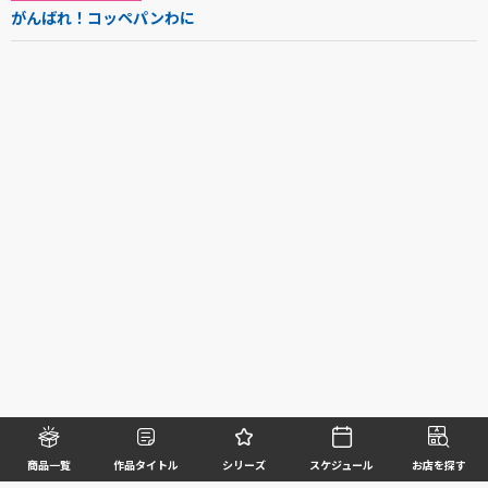
がんばれ！コッペパンわに
商品一覧
作品タイトル
シリーズ
スケジュール
お店を探す
©BANDAI SPIRITS CO.,LTD. ALL RIGHTS RESERVED