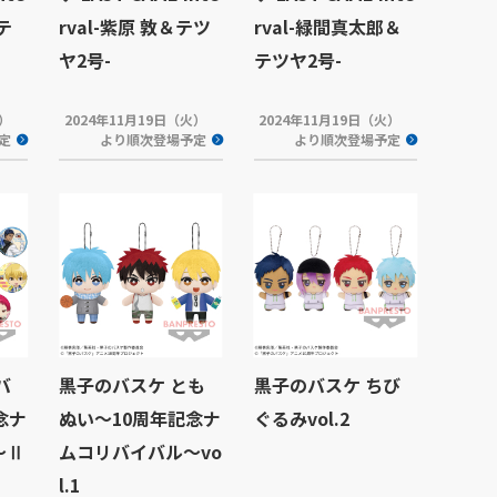
テ
rval-紫原 敦＆テツ
rval-緑間真太郎＆
ヤ2号-
テツヤ2号-
木）
2024年11月19日（火）
2024年11月19日（火）
定
より順次登場予定
より順次登場予定
バ
黒子のバスケ とも
黒子のバスケ ちび
念ナ
ぬい～10周年記念ナ
ぐるみvol.2
～Ⅱ
ムコリバイバル～vo
l.1