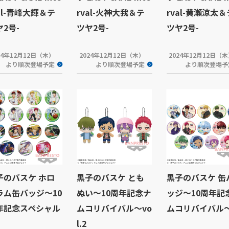
al-青峰大輝＆テ
rval-火神大我＆テ
rval-黄瀬涼太＆
ヤ2号-
ツヤ2号-
ツヤ2号-
24年12月12日（木）
2024年12月12日（木）
2024年12月12日（
より順次登場予定
より順次登場予定
より順次登場予
子のバスケ ホロ
黒子のバスケ とも
黒子のバスケ 缶
ラム缶バッジ～10
ぬい～10周年記念ナ
ッジ～10周年記
年記念スペシャル
ムコリバイバル～vo
ムコリバイバル
l.2