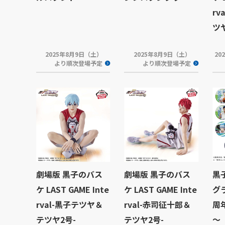
rv
ツ
2025年8月9日（土）
2025年8月9日（土）
20
より順次登場予定
より順次登場予定
劇場版 黒子のバス
劇場版 黒子のバス
黒
ケ LAST GAME Inte
ケ LAST GAME Inte
グ
rval-黒子テツヤ＆
rval-赤司征十郎＆
周
テツヤ2号-
テツヤ2号-
～