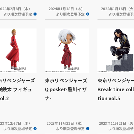
2024年2月8日（木）
2024年1月18日（木）
2024年1月16日（
より順次登場予定
より順次登場予定
より順次登場予
京リベンジャーズ
東京リベンジャーズ
東京リベンジャ
咲鉄太 フィギュ
Q posket-黒川イザ
Break time col
ol.2
ナ-
tion vol.5
023年12月7日（木）
2023年11月22日（水）
2023年11月21日（
より順次登場予定
より順次登場予定
より順次登場予