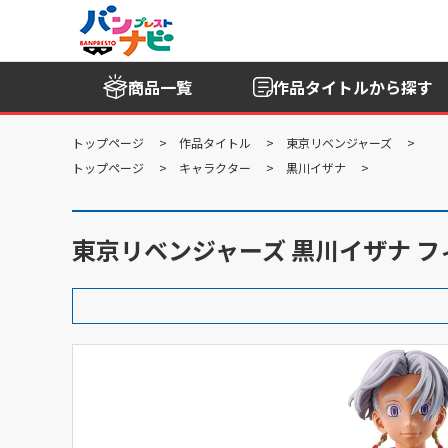
商品一覧
作品タイトル
から探す
トップページ
作品タイトル
東京リベンジャーズ
トップページ
キャラクター
黒川イザナ
東京リベンジャーズ 黒川イザナ フ