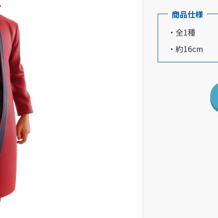
商品仕様
・全1種
・約16cm