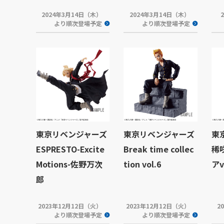
2024年3月14日（木）
2024年3月14日（木）
より順次登場予定
より順次登場予定
東京リベンジャーズ
東京リベンジャーズ
東
ESPRESTO-Excite
Break time collec
稀
Motions-佐野万次
tion vol.6
アv
郎
2023年12月12日（火）
2023年12月12日（火）
2
より順次登場予定
より順次登場予定