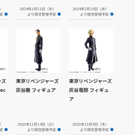
火）
2024年1月11日（木）
2024年1月10日（水）
定
より順次登場予定
より順次登場予定
ーズ
東京リベンジャーズ
東京リベンジャーズ
lec
灰谷蘭 フィギュア
灰谷竜胆 フィギュ
ア
火）
2023年11月14日（火）
2023年11月9日（木）
定
より順次登場予定
より順次登場予定