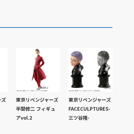
ーズ
東京リベンジャーズ
東京リベンジャーズ
半間修二 フィギュ
FACECULPTURES-
アvol.2
三ツ谷隆-