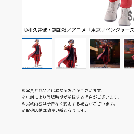
※写真と商品とは異なる場合がございます。
※店舗により登場時期が前後する場合がございます。
※掲載内容は予告なく変更する場合がございます。
※取扱店舗は随時更新となります。