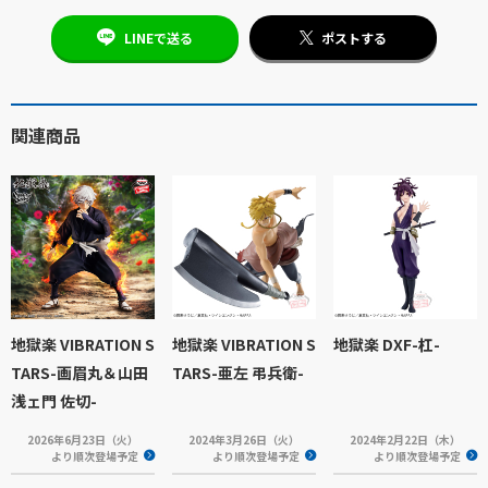
LINEで送る
ポストする
関連商品
地獄楽 VIBRATION S
地獄楽 VIBRATION S
地獄楽 DXF-杠-
TARS-画眉丸＆山田
TARS-亜左 弔兵衛-
浅ェ門 佐切-
2026年6月23日（火）
2024年3月26日（火）
2024年2月22日（木）
より順次登場予定
より順次登場予定
より順次登場予定