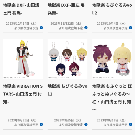
地獄楽 DXF-山田浅
地獄楽 DXF-亜左 弔
地獄楽 ちびぐるみvo
ェ門 桐馬-
兵衛-
l.2
2023年12月14日（木）
2023年11月22日（水）
2023年10月4日（水）
より順次登場予定
より順次登場予定
より順次登場予定
地獄楽 VIBRATION S
地獄楽 ちびぐるみvo
地獄楽 もふぐっと ぽ
TARS-山田浅ェ門 付
l.1
ふっとぬいぐるみ～
知-
杠・山田浅ェ門 付知
～
2023年9月26日（火）
2023年9月5日（火）
2023年8月18日（金）
より順次登場予定
より順次登場予定
より順次登場予定