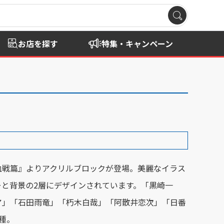
お店を探す
特集・キャンペーン
千年血戦篇』よりアクリルブロックが登場。美麗なイラス
ーと背景の2層にデザインされています。「黒崎一
ア」「石田雨竜」「朽木白哉」「阿散井恋次」「日番
種。