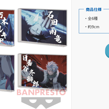
商品仕様
・全6種
・約9cm