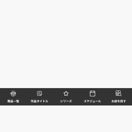
商品一覧
作品タイトル
シリーズ
スケジュール
お店を探す
©BANDAI SPIRITS CO.,LTD. ALL RIGHTS RESERVED