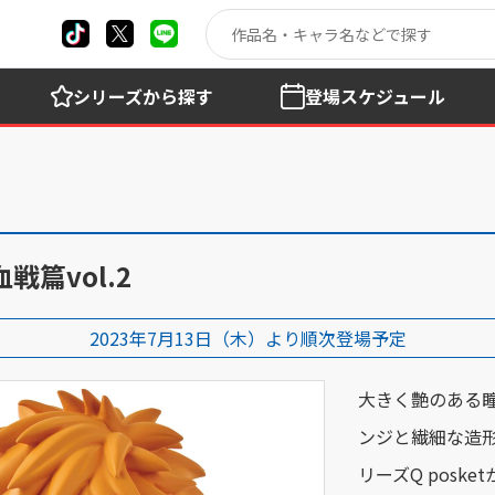
シリーズ
から探す
登場
スケジュール
血戦篇vol.2
2023年7月13日（木）より順次登場予定
大きく艶のある
ンジと繊細な造
リーズQ pos