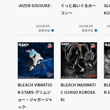
-AIZEN SOUSUKE-
ぐっとぬいぐるみ～
GL
コン～
KU
2026年9月
2026年8月
2
登場予定
登場予定
BLEACH VIBRATIO
BLEACH MAXIMATI
BL
N STARS-グリムジ
C ICHIGO KUROSA
N 
ョー・ジャガージャ
KI
ック-