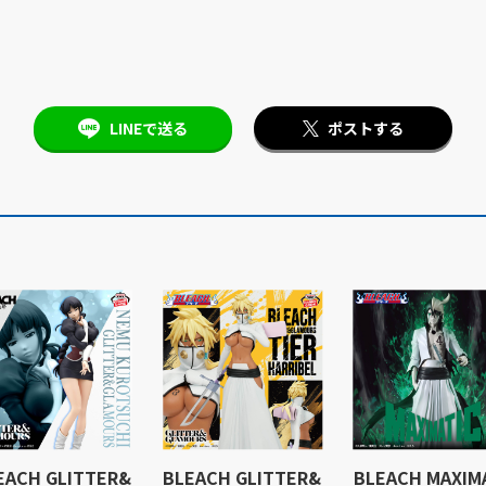
LINEで送る
ポストする
EACH GLITTER&
BLEACH GLITTER&
BLEACH MAXIM