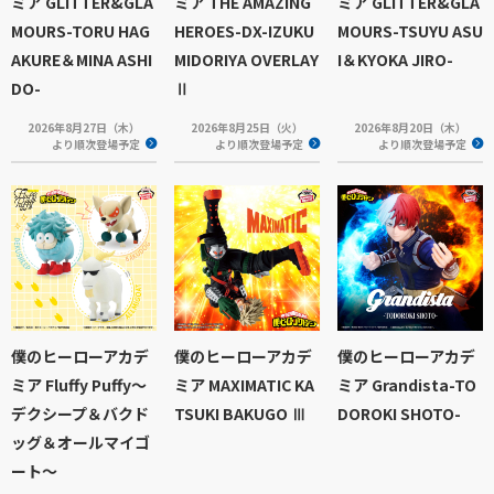
ミア GLITTER&GLA
ミア THE AMAZING
ミア GLITTER&GLA
MOURS-TORU HAG
HEROES-DX-IZUKU
MOURS-TSUYU ASU
AKURE＆MINA ASHI
MIDORIYA OVERLAY
I＆KYOKA JIRO-
DO-
Ⅱ
2026年8月27日（木）
2026年8月25日（火）
2026年8月20日（木）
より順次登場予定
より順次登場予定
より順次登場予定
僕のヒーローアカデ
僕のヒーローアカデ
僕のヒーローアカデ
ミア Fluffy Puffy～
ミア MAXIMATIC KA
ミア Grandista-TO
デクシープ＆バクド
TSUKI BAKUGO Ⅲ
DOROKI SHOTO-
ッグ＆オールマイゴ
ート～