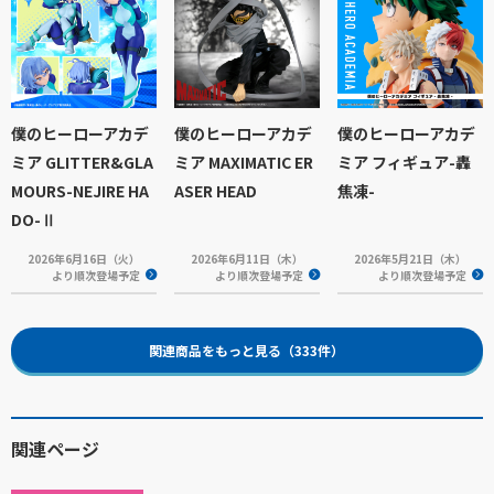
僕のヒーローアカデ
僕のヒーローアカデ
僕のヒーローアカデ
ミア GLITTER&GLA
ミア MAXIMATIC ER
ミア フィギュア-轟
MOURS-NEJIRE HA
ASER HEAD
焦凍-
DO-Ⅱ
2026年6月16日（火）
2026年6月11日（木）
2026年5月21日（木）
より順次登場予定
より順次登場予定
より順次登場予定
関連商品をもっと見る（333件）
関連ページ