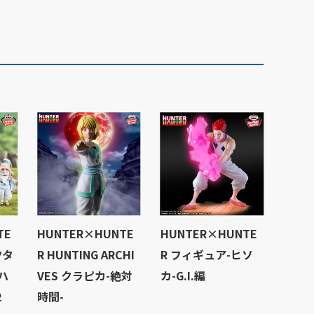
TE
HUNTER×HUNTE
HUNTER×HUNTE
クタ
R HUNTING ARCHI
R フィギュア-ヒソ
ハ
VES クラピカ-絶対
カ-G.I.編
2
時間-