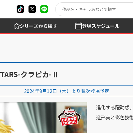
シリーズ
から探す
登場
スケジュール
 STARS-クラピカ-Ⅱ
2024年9月12日（木）より順次登場予定
進化する躍動感
造形美と彩色技