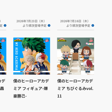
水）
2026年7月23日（木）
2026年7月16日（木）
定
より順次登場予定
より順次登場予定
カデ
僕のヒーローアカデ
僕のヒーローアカデ
-轟
ミア フィギュア-爆
ミア ちびぐるみvol.
豪勝己-
11