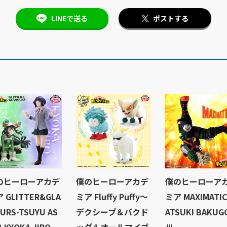
LINEで送る
ポストする
のヒーローアカデ
僕のヒーローアカデ
僕のヒーローア
 GLITTER&GLA
ミア Fluffy Puffy～
ミア MAXIMATIC
URS-TSUYU AS
デクシープ＆バクド
ATSUKI BAKUG
＆KYOKA JIRO-
ッグ＆オールマイゴ
Ⅲ