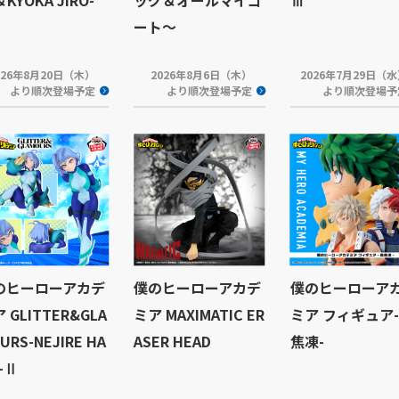
ート～
026年8月20日（木）
2026年8月6日（木）
2026年7月29日（
より順次登場予定
より順次登場予定
より順次登場予
のヒーローアカデ
僕のヒーローアカデ
僕のヒーローア
 GLITTER&GLA
ミア MAXIMATIC ER
ミア フィギュア
URS-NEJIRE HA
ASER HEAD
焦凍-
-Ⅱ