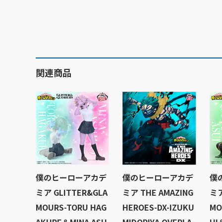
関連商品
僕のヒーローアカデ
僕のヒーローアカデ
僕
ミア GLITTER&GLA
ミア THE AMAZING
ミア
MOURS-TORU HAG
HEROES-DX-IZUKU
MO
AKURE＆MINA ASH
MIDORIYA OVERLA
UI