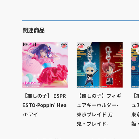
関連商品
【推しの子】 ESPR
【推しの子】フィギ
【
ESTO-Poppin' Hea
ュアキーホルダー-
ュ
rt-アイ
東京ブレイド 刀
東
鬼・ブレイド-
姫