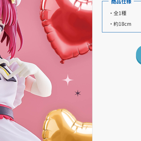
商品仕様
・全1種
・約18cm