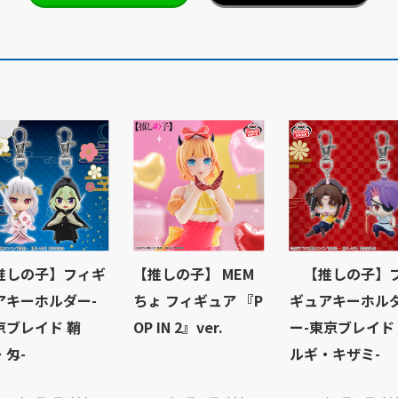
推しの子】フィギ
【推しの子】 MEM
【推しの子】
アキーホルダー-
ちょ フィギュア 『P
ギュアキーホル
京ブレイド 鞘
OP IN 2』ver.
ー-東京ブレイド
・匁-
ルギ・キザミ-