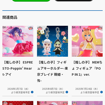
関連商品
【推しの子】 ESPRE
【推しの子】フィギ
【推しの子】 MEMち
STO-Poppin' Hear
ュアキーホルダー-東
ょ フィギュア 『PO
t-アイ
京ブレイド 鞘姫・
P IN 2』ver.
匁-
2026年1月7日（水）
2025年8月7日（木）
2025年7月24日（木）
より順次登場予定
より順次登場予定
より順次登場予定