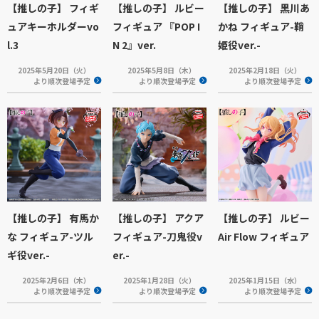
【推しの子】 フィギ
【推しの子】 ルビー
【推しの子】 黒川あ
ュアキーホルダーvo
フィギュア 『POP I
かね フィギュア-鞘
l.3
N 2』ver.
姫役ver.-
2025年5月20日（火）
2025年5月8日（木）
2025年2月18日（火）
より順次登場予定
より順次登場予定
より順次登場予定
【推しの子】 有馬か
【推しの子】 アクア
【推しの子】 ルビー
な フィギュア-ツル
フィギュア-刀鬼役v
Air Flow フィギュア
ギ役ver.-
er.-
2025年2月6日（木）
2025年1月28日（火）
2025年1月15日（水）
より順次登場予定
より順次登場予定
より順次登場予定