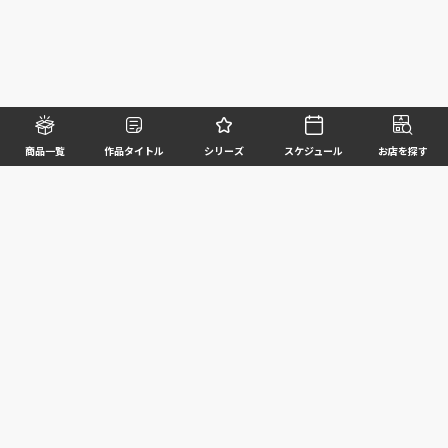
商品一覧
作品タイトル
シリーズ
スケジュール
お店を探す
©BANDAI SPIRITS CO.,LTD. ALL RIGHTS RESERVED
企業情報
ウェブサイトご利用条件
個人情報及び特定個人情報等の取扱いに関する方針
お客様サポート
写真と実際の商品とは異なる場合がございますのでご了承ください。このホームページに掲載
されている 全ての画像、文章、データ等の無断転用、転載はお断りします。