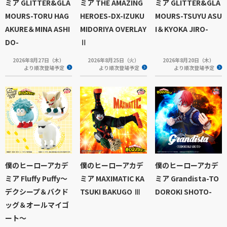
ミア GLITTER&GLA
ミア THE AMAZING
ミア GLITTER&GLA
MOURS-TORU HAG
HEROES-DX-IZUKU
MOURS-TSUYU ASU
AKURE＆MINA ASHI
MIDORIYA OVERLAY
I＆KYOKA JIRO-
DO-
Ⅱ
2026年8月27日（木）
2026年8月25日（火）
2026年8月20日（木）
より順次登場予定
より順次登場予定
より順次登場予定
僕のヒーローアカデ
僕のヒーローアカデ
僕のヒーローアカデ
ミア Fluffy Puffy～
ミア MAXIMATIC KA
ミア Grandista-TO
デクシープ＆バクド
TSUKI BAKUGO Ⅲ
DOROKI SHOTO-
ッグ＆オールマイゴ
ート～