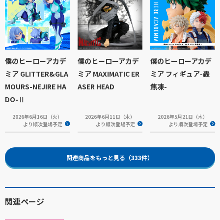
僕のヒーローアカデ
僕のヒーローアカデ
僕のヒーローアカデ
ミア GLITTER&GLA
ミア MAXIMATIC ER
ミア フィギュア-轟
MOURS-NEJIRE HA
ASER HEAD
焦凍-
DO-Ⅱ
2026年6月16日（火）
2026年6月11日（木）
2026年5月21日（木）
より順次登場予定
より順次登場予定
より順次登場予定
関連商品をもっと見る（333件）
関連ページ