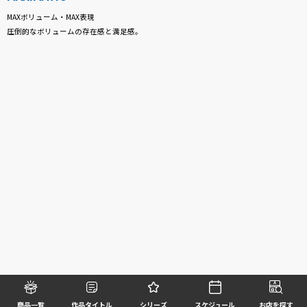
MAXボリューム・MAX表現
圧倒的なボリュームの存在感と満足感。
商品一覧
作品タイトル
シリーズ
スケジュール
お店を探す