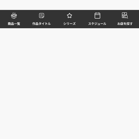
商品一覧
作品タイトル
シリーズ
スケジュール
お店を探す
©BANDAI SPIRITS CO.,LTD. ALL RIGHTS RESERVED
企業情報
ウェブサイトご利用条件
個人情報及び特定個人情報等の取扱いに関する方針
お客様サポート
写真と実際の商品とは異なる場合がございますのでご了承ください。このホームページに掲載
されている 全ての画像、文章、データ等の無断転用、転載はお断りします。