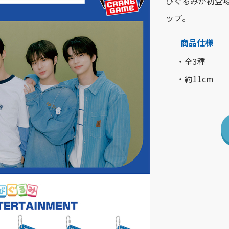
びぐるみが初登場！v
ップ。
商品仕様
・全3種
・約11cm