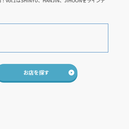
ol.1はSHINYU、HANJIN、JIHOONをラインナ
お店を探す