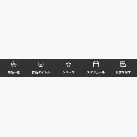
商品一覧
作品タイトル
シリーズ
スケジュール
お店を探す
©BANDAI SPIRITS CO.,LTD. ALL RIGHTS RESERVED
企業情報
ウェブサイトご利用条件
個人情報及び特定個人情報等の取扱いに関する方針