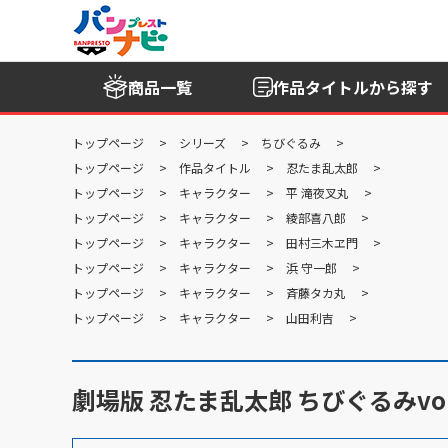
商品一覧
作品タイトル
から探す
トップページ
シリーズ
ちびぐるみ
トップページ
作品タイトル
忍たま乱太郎
トップページ
キャラクター
平 滝夜叉丸
トップページ
キャラクター
綾部喜八郎
トップページ
キャラクター
田村三木ヱ門
トップページ
キャラクター
浜 守一郎
トップページ
キャラクター
斉藤タカ丸
トップページ
キャラクター
山田利吉
劇場版 忍たま乱太郎 ちびぐるみvol