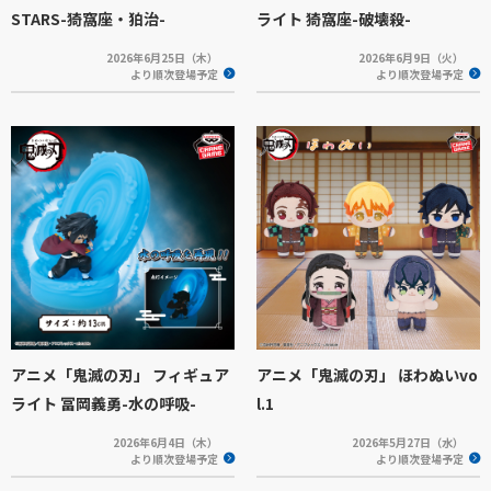
STARS-猗窩座・狛治-
ライト 猗窩座-破壊殺-
2026年6月25日（木）
2026年6月9日（火）
より順次登場予定
より順次登場予定
アニメ「鬼滅の刃」 フィギュア
アニメ「鬼滅の刃」 ほわぬいvo
ライト 冨岡義勇-水の呼吸-
l.1
2026年6月4日（木）
2026年5月27日（水）
より順次登場予定
より順次登場予定