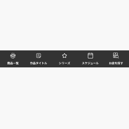
商品一覧
作品タイトル
シリーズ
スケジュール
お店を探す
©BANDAI SPIRITS CO.,LTD. ALL RIGHTS RESERVED
企業情報
ウェブサイトご利用条件
個人情報及び特定個人情報等の取扱いに関する方針
お客様サポート