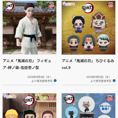
アニメ「鬼滅の刃」 フィギュ
アニメ「鬼滅の刃」 ちびぐるみ
ア-絆ノ装-伍拾壱ノ型
vol.9
2026年8月6日（木）
2026年8月6日（木）
より順次登場予定
より順次登場予定