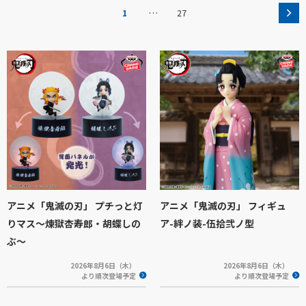
…
1
27
アニメ「鬼滅の刃」 プチっと灯
アニメ「鬼滅の刃」 フィギュ
りマス～煉獄杏寿郎・胡蝶しの
ア-絆ノ装-伍拾弐ノ型
ぶ～
2026年8月6日（木）
2026年8月6日（木）
より順次登場予定
より順次登場予定