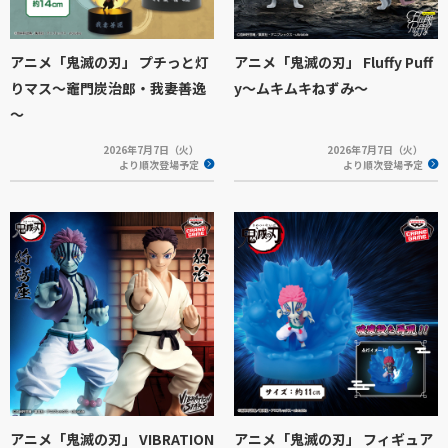
アニメ「鬼滅の刃」 プチっと灯
アニメ「鬼滅の刃」 Fluffy Puff
りマス～竈門炭治郎・我妻善逸
y～ムキムキねずみ～
～
2026年7月7日（火）
2026年7月7日（火）
より順次登場予定
より順次登場予定
アニメ「鬼滅の刃」 VIBRATION
アニメ「鬼滅の刃」 フィギュア