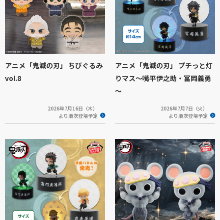
アニメ「鬼滅の刃」 ちびぐるみ
アニメ「鬼滅の刃」 プチっと灯
vol.8
りマス～嘴平伊之助・冨岡義勇
～
2026年7月16日（木）
2026年7月7日（火）
より順次登場予定
より順次登場予定