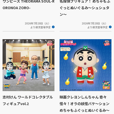
ワンピース THEORAMA SOUL-R
名探偵プリキュア！ めちゃもふ
ORONOA ZORO-
ぐっとぬいぐるみ～シュシュタ
ン～
2026年7月28日（火）
2026年7月28日（火）
より順次登場予定
より順次登場予定
志村けん ワールドコレクタブル
映画クレヨンしんちゃん 奇々
フィギュアvol.2
怪々！オラの妖怪バケ～ション
めちゃもふぐっとぬいぐるみ～