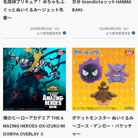
名探偵プリキュア！ めちゃもふ
刃牙 Grandistaッッ!!-HANMA
ぐっとぬいぐるみ～ジェット先
BAKI-
輩～
2026年8月25日（火）
2026年8月25日（火）
より順次登場予定
より順次登場予定
僕のヒーローアカデミア THE A
ポケットモンスター ぬいぐるみ
MAZING HEROES-DX-IZUKU MI
～ゴース・ゲンガー・バケッチ
DORIYA OVERLAY Ⅱ
ャ～