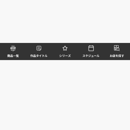
商品一覧
作品タイトル
シリーズ
スケジュール
お店を探す
©BANDAI SPIRITS CO.,LTD. ALL RIGHTS RESERVED
企業情報
ウェブサイトご利用条件
個人情報及び特定個人情報等の取扱いに関する方針
お客様サポート