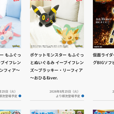
ー もふぐっ
ポケットモンスター もふぐっ
仮面ライダ
ーブイフレン
とぬいぐるみ イーブイフレン
グBIGソ
ンフィア～
ズ～ブラッキー・リーフィア
～おひるねver.
8月25日（火）
2026年8月25日（火）
順次登場予定
より順次登場予定