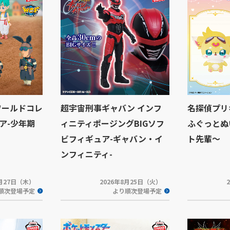
ワールドコレ
超宇宙刑事ギャバン インフ
名探偵プリ
ア-少年期
ィニティポージングBIGソフ
ふぐっとぬ
ビフィギュア-ギャバン・イ
ト先輩～
ンフィニティ-
8月27日（木）
2026年8月25日（火）
順次登場予定
より順次登場予定