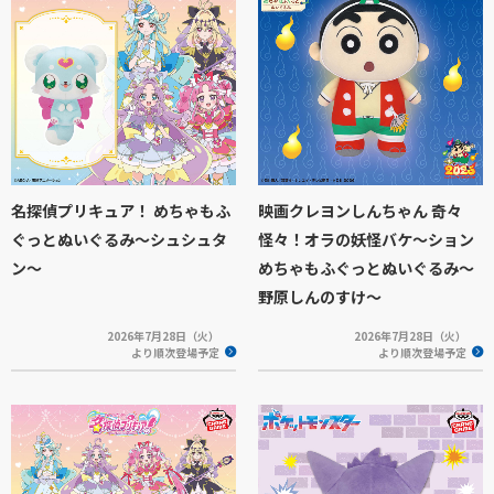
名探偵プリキュア！ めちゃもふ
映画クレヨンしんちゃん 奇々
ぐっとぬいぐるみ～シュシュタ
怪々！オラの妖怪バケ～ション
ン～
めちゃもふぐっとぬいぐるみ～
野原しんのすけ～
2026年7月28日（火）
2026年7月28日（火）
より順次登場予定
より順次登場予定