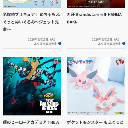
名探偵プリキュア！ めちゃもふ
刃牙 Grandistaッッ!!-HANMA
ぐっとぬいぐるみ～ジェット先
BAKI-
輩～
2026年8月25日（火）
2026年8月25日（火）
より順次登場予定
より順次登場予定
僕のヒーローアカデミア THE A
ポケットモンスター もふぐっと