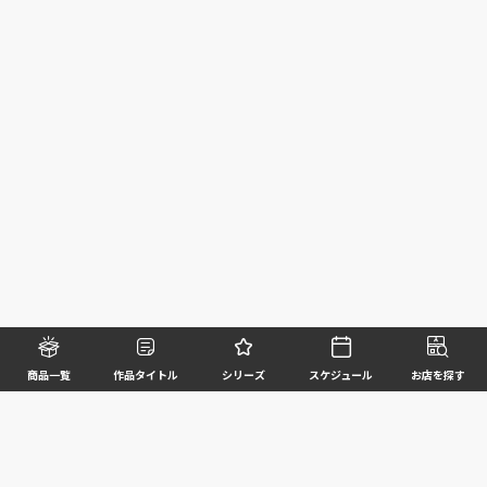
商品一覧
作品タイトル
シリーズ
スケジュール
お店を探す
©BANDAI SPIRITS CO.,LTD. ALL RIGHTS RESERVED