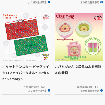
より順次登場予定
より順次登場予定
ポケットモンスター ビッグマイ
こびとづかん ２段重ねお弁当箱
クロファイバータオル～30th A
＆巾着袋
nniversary～
2026年7月9日（木）
2026年7月9日（木）
より順次登場予定
より順次登場予定