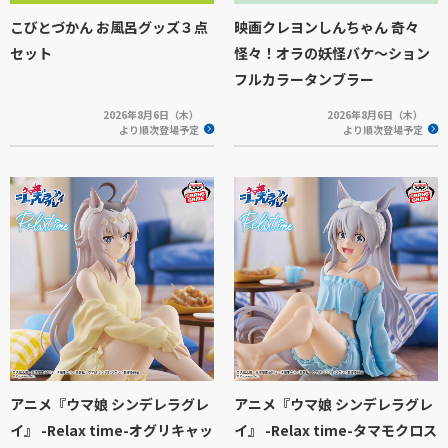
こびとづかん お風呂グッズ３点
映画クレヨンしんちゃん 奇々
セット
怪々！オラの妖怪バケ～ション
フルカラータンブラー
2026年8月6日（木）
2026年8月6日（木）
より順次登場予定
より順次登場予定
アニメ『ウマ娘 シンデレラグレ
アニメ『ウマ娘 シンデレラグレ
イ』 -Relax time-オグリキャッ
イ』 -Relax time-タマモクロス