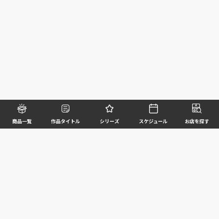
商品一覧
作品タイトル
シリーズ
スケジュール
お店を探す
©BANDAI SPIRITS CO.,LTD. ALL RIGHTS RESERVED
企業情報
ウェブサイトご利用条件
個人情報及び特定個人情報等の取扱いに関する方針