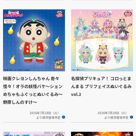
映画クレヨンしんちゃん 奇々
名探偵プリキュア！ コロっとま
怪々！オラの妖怪バケ～ション
んまる プリフェイスぬいぐるみ
めちゃもふぐっとぬいぐるみ～
vol.2
野原しんのすけ～
2026年7月28日（火）
2026年7月28日（火）
より順次登場予定
より順次登場予定