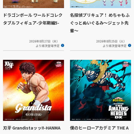
ドラゴンボール ワールドコレク
名探偵プリキュア！ めちゃもふ
タブルフィギュア-少年期編5-
ぐっとぬいぐるみ～ジェット先
輩～
2026年8月27日（木）
2026年8月25日（火）
より順次登場予定
より順次登場予定
刃牙 Grandistaッッ!!-HANMA
僕のヒーローアカデミア THE A