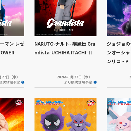
ーマン レゼ
NARUTO-ナルト- 疾風伝 Gra
ジョジョの
POWER-
ndista-UCHIHA ITACHI-Ⅱ
ンオーシャン 
ンリコ・P
8月27日（木）
2026年8月27日（木）
順次登場予定
より順次登場予定