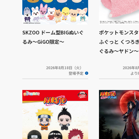
SKZOO ドーム型BIGぬいぐ
ポケットモンスタ
るみ～GiGO限定～
ふぐっと くつろ
ぐるみ～ヤドン～
2026年8月18日（火）
2026年
登場予定
より