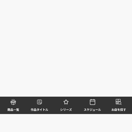
商品一覧
作品タイトル
シリーズ
スケジュール
お店を探す
©BANDAI SPIRITS CO.,LTD. ALL RIGHTS RESERVED