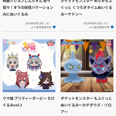
映画クレヨンしんちゃん 奇々
ポケットモンスター めちゃもふ
怪々！オラの妖怪バケ～ション
ぐっと くつろぎタイムぬいぐる
みにぬいぐるみ
み～ヤドン～
2026年8月18日（火）
2026年8月18日（火）
より順次登場予定
より順次登場予定
ウマ娘 プリティーダービー ちび
ポケットモンスター もふぐっと
ぐるみvol.3
ぬいぐるみ～カゲボウズ・ゾロ
ア～