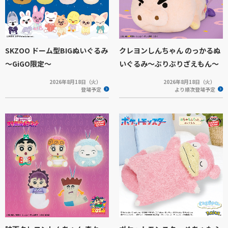
SKZOO ドーム型BIGぬいぐるみ
クレヨンしんちゃん のっかるぬ
～GiGO限定～
いぐるみ～ぶりぶりざえもん～
2026年8月18日（火）
2026年8月18日（火）
登場予定
より順次登場予定