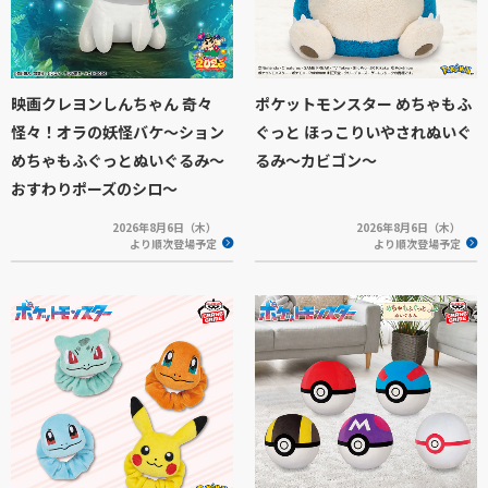
映画クレヨンしんちゃん 奇々
ポケットモンスター めちゃもふ
怪々！オラの妖怪バケ～ション
ぐっと ほっこりいやされぬいぐ
めちゃもふぐっとぬいぐるみ～
るみ～カビゴン～
おすわりポーズのシロ～
2026年8月6日（木）
2026年8月6日（木）
より順次登場予定
より順次登場予定