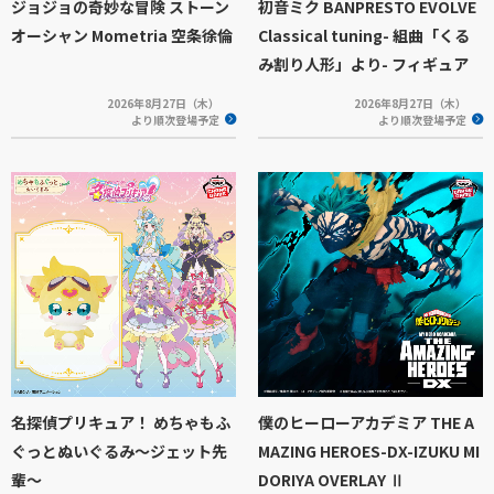
ジョジョの奇妙な冒険 ストーン
初音ミク BANPRESTO EVOLVE
オーシャン Mometria 空条徐倫
Classical tuning- 組曲「くる
み割り人形」より- フィギュア
2026年8月27日（木）
2026年8月27日（木）
より順次登場予定
より順次登場予定
名探偵プリキュア！ めちゃもふ
僕のヒーローアカデミア THE A
ぐっとぬいぐるみ～ジェット先
MAZING HEROES-DX-IZUKU MI
輩～
DORIYA OVERLAY Ⅱ