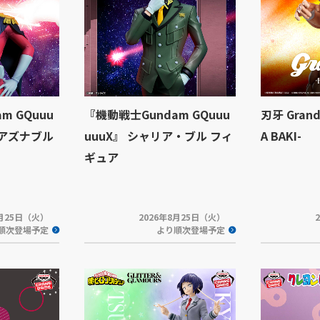
m GQuuu
『機動戦士Gundam GQuuu
刃牙 Grand
・アズナブル
uuuX』 シャリア・ブル フィ
A BAKI-
ギュア
8月25日（火）
2026年8月25日（火）
順次登場予定
より順次登場予定