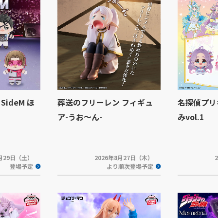
ideM ほ
葬送のフリーレン フィギュ
名探偵プリ
ア-うお～ん-
みvol.1
8月29日（土）
2026年8月27日（木）
登場予定
より順次登場予定