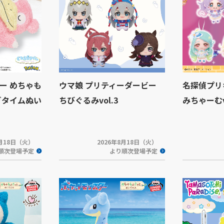
ー めちゃも
ウマ娘 プリティーダービー
名探偵プリ
ぎタイムぬい
ちびぐるみvol.3
みちゃーむvo
8月18日（火）
2026年8月18日（火）
順次登場予定
より順次登場予定