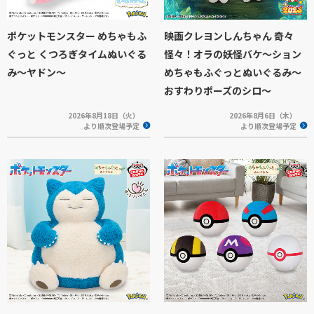
ポケットモンスター めちゃもふ
映画クレヨンしんちゃん 奇々
ぐっと くつろぎタイムぬいぐる
怪々！オラの妖怪バケ～ション
み～ヤドン～
めちゃもふぐっとぬいぐるみ～
おすわりポーズのシロ～
2026年8月18日（火）
2026年8月6日（木）
より順次登場予定
より順次登場予定