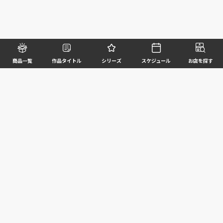
商品一覧
作品タイトル
シリーズ
スケジュール
お店を探す
©BANDAI SPIRITS CO.,LTD. ALL RIGHTS RESERVED
企業情報
ウェブサイトご利用条件
個人情報及び特定個人情報等の取扱いに関する方針
お客様サポート
写真と実際の商品とは異なる場合がございますのでご了承ください。このホームページに掲載
されている 全ての画像、文章、データ等の無断転用、転載はお断りします。