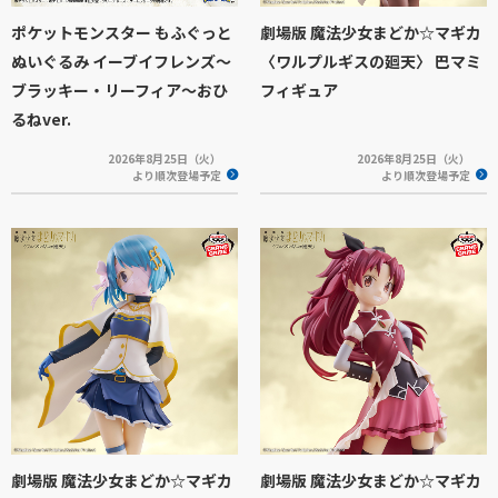
ポケットモンスター もふぐっと
劇場版 魔法少女まどか☆マギカ
ぬいぐるみ イーブイフレンズ～
〈ワルプルギスの廻天〉 巴マミ
ブラッキー・リーフィア～おひ
フィギュア
るねver.
2026年8月25日（火）
2026年8月25日（火）
より順次登場予定
より順次登場予定
劇場版 魔法少女まどか☆マギカ
劇場版 魔法少女まどか☆マギカ