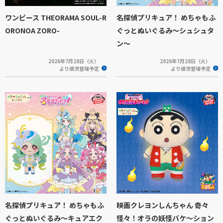
ワンピース THEORAMA SOUL-R
名探偵プリキュア！ めちゃもふ
ORONOA ZORO-
ぐっとぬいぐるみ～シュシュタ
ン～
2026年7月28日（火）
2026年7月28日（火）
より順次登場予定
より順次登場予定
名探偵プリキュア！ めちゃもふ
映画クレヨンしんちゃん 奇々
ぐっとぬいぐるみ～キュアエク
怪々！オラの妖怪バケ～ション