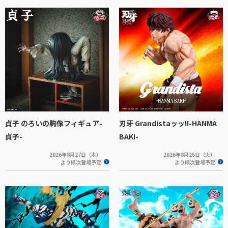
貞子 のろいの胸像フィギュア-
刃牙 Grandistaッッ!!-HANMA
貞子-
BAKI-
2026年8月27日（木）
2026年8月25日（火）
より順次登場予定
より順次登場予定