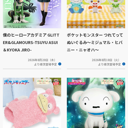
僕のヒーローアカデミア GLITT
ポケットモンスター つれてって
ER&GLAMOURS-TSUYU ASUI
ぬいぐるみ～ミジュマル・ヒバ
＆KYOKA JIRO-
ニー・ニャオハ～
2026年8月20日（木）
2026年8月18日（火）
より順次登場予定
より順次登場予定