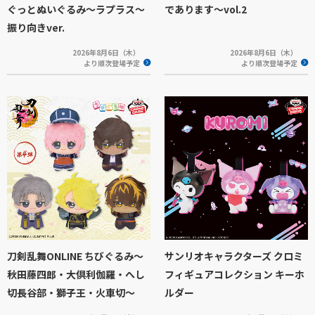
ぐっとぬいぐるみ～ラプラス～
であります～vol.2
振り向きver.
2026年8月6日（木）
2026年8月6日（木）
より順次登場予定
より順次登場予定
刀剣乱舞ONLINE ちびぐるみ～
サンリオキャラクターズ クロミ
秋田藤四郎・大倶利伽羅・へし
フィギュアコレクション キーホ
切長谷部・獅子王・火車切～
ルダー