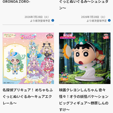
ORONOA ZORO-
ぐっとぬいぐるみ～シュシュタ
ン～
2026年7月28日（火）
2026年7月28日（火）
より順次登場予定
より順次登場予定
名探偵プリキュア！ めちゃもふ
映画クレヨンしんちゃん 奇々
ぐっとぬいぐるみ～キュアエク
怪々！オラの妖怪バケ～ション
レール～
ビッグフィギュア～野原しんの
すけ～