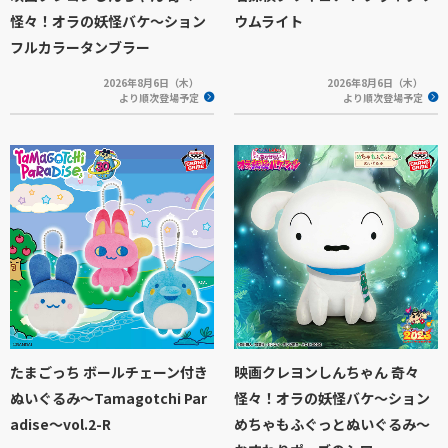
怪々！オラの妖怪バケ～ション
ウムライト
フルカラータンブラー
2026年8月6日（木）
2026年8月6日（木）
より順次登場予定
より順次登場予定
たまごっち ボールチェーン付き
映画クレヨンしんちゃん 奇々
ぬいぐるみ～Tamagotchi Par
怪々！オラの妖怪バケ～ション
adise～vol.2-R
めちゃもふぐっとぬいぐるみ～