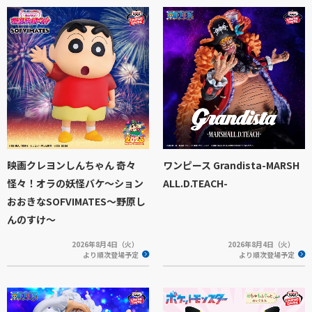
映画クレヨンしんちゃん 奇々
ワンピース Grandista-MARSH
怪々！オラの妖怪バケ～ション
ALL.D.TEACH-
おおきなSOFVIMATES～野原し
んのすけ～
2026年8月4日（火）
2026年8月4日（火）
より順次登場予定
より順次登場予定