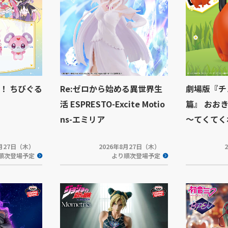
！ ちびぐる
Re:ゼロから始める異世界生
劇場版『チ
活 ESPRESTO-Excite Motio
篇』 おおきな
ns-エミリア
～てくてく
8月27日（木）
2026年8月27日（木）
順次登場予定
より順次登場予定