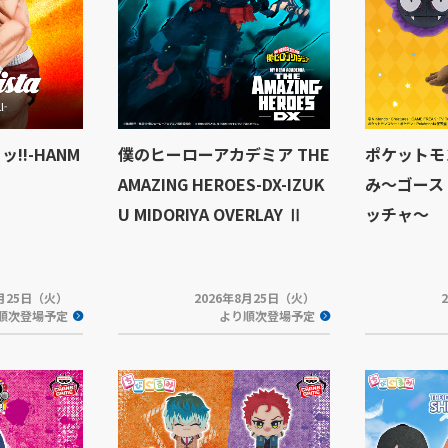
ッッ!!-HANM
僕のヒーローアカデミア THE
ポケットモ
AMAZING HEROES-DX-IZUK
み～ゴース
U MIDORIYA OVERLAY Ⅱ
ッチャ～
8月25日（火）
2026年8月25日（火）
順次登場予定
より順次登場予定