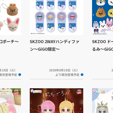
ま口ポーチ～
SKZOO 2WAYハンディファ
SKZOO 
ン～GiGO限定～
るみ～GiG
8月18日（火）
2026年8月18日（火）
順次登場予定
より順次登場予定