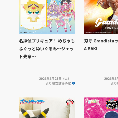
名探偵プリキュア！ めちゃも
刃牙 Grandista
ふぐっとぬいぐるみ～ジェッ
A BAKI-
ト先輩～
2026年8月25日（火）
2026年
より順次登場予定
より