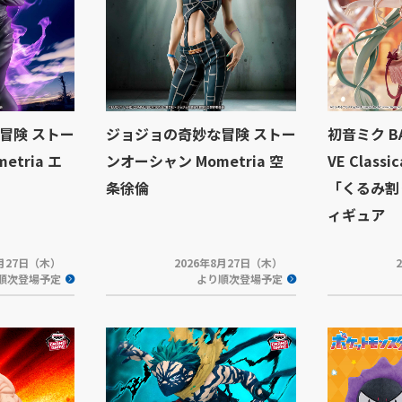
冒険 ストー
ジョジョの奇妙な冒険 ストー
初音ミク BA
tria エ
ンオーシャン Mometria 空
VE Classi
条徐倫
「くるみ割
ィギュア
8月27日（木）
2026年8月27日（木）
順次登場予定
より順次登場予定