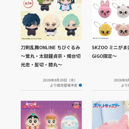
刀剣乱舞ONLINE ちびぐるみ
SKZOO ミニが
～鶯丸・太鼓鐘貞宗・燭台切
GiGO限定～
光忠・髭切・膝丸～
2026年8月20日（木）
2026年
より順次登場予定
より