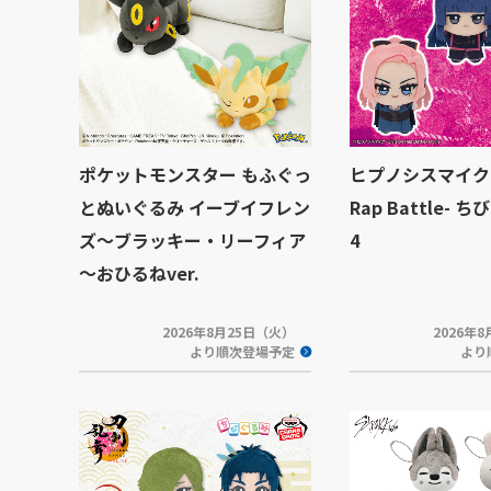
ポケットモンスター もふぐっ
ヒプノシスマイク -D
とぬいぐるみ イーブイフレン
Rap Battle- ち
ズ～ブラッキー・リーフィア
4
～おひるねver.
2026年8月25日（火）
2026年
より順次登場予定
より