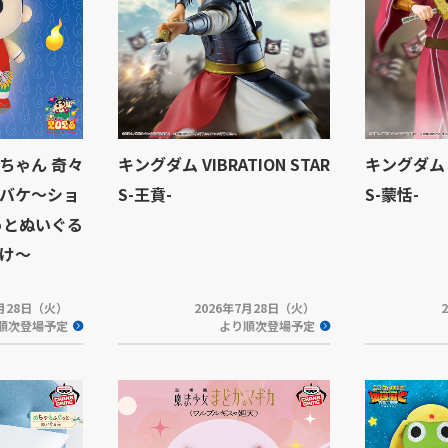
ちゃん 奇々
キングダム VIBRATION STAR
キングダム V
バケ～ショ
S-王賁-
S-蒙恬-
っとぬいぐる
け～
7月28日（火）
2026年7月28日（火）
順次登場予定
より順次登場予定