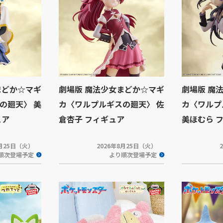
まどか☆マギ
劇場版 魔法少女まどか☆マギ
劇場版 魔
の廻天〉 美
カ〈ワルプルギスの廻天〉 佐
カ〈ワルプ
ュア
倉杏子 フィギュア
美ほむら 
8月25日（火）
2026年8月25日（火）
順次登場予定
より順次登場予定