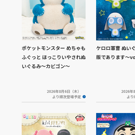
ポケットモンスター めちゃも
ケロロ軍曹 ぬい
ふぐっと ほっこりいやされぬ
版であります～vol
いぐるみ～カビゴン～
2026年8月6日（木）
2026
より順次登場予定
より