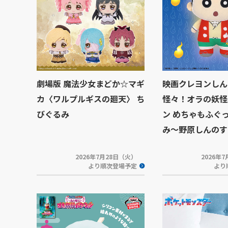
劇場版 魔法少女まどか☆マギ
映画クレヨンしん
カ〈ワルプルギスの廻天〉 ち
怪々！オラの妖怪
びぐるみ
ン めちゃもふぐ
み～野原しんのす
2026年7月28日（火）
2026年
より順次登場予定
より