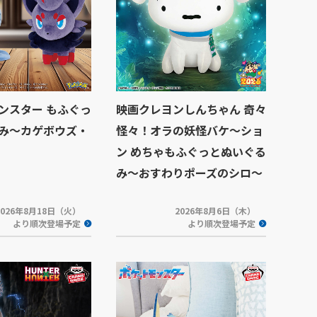
ンスター もふぐっ
映画クレヨンしんちゃん 奇々
み～カゲボウズ・
怪々！オラの妖怪バケ～ショ
ン めちゃもふぐっとぬいぐる
み～おすわりポーズのシロ～
2026年8月18日（火）
2026年8月6日（木）
より順次登場予定
より順次登場予定