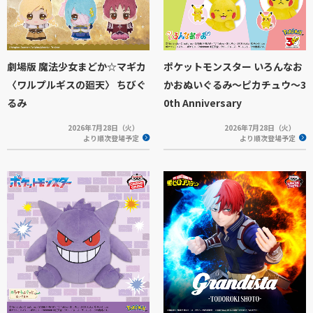
劇場版 魔法少女まどか☆マギカ
ポケットモンスター いろんなお
〈ワルプルギスの廻天〉 ちびぐ
かおぬいぐるみ～ピカチュウ～3
るみ
0th Anniversary
2026年7月28日（火）
2026年7月28日（火）
より順次登場予定
より順次登場予定