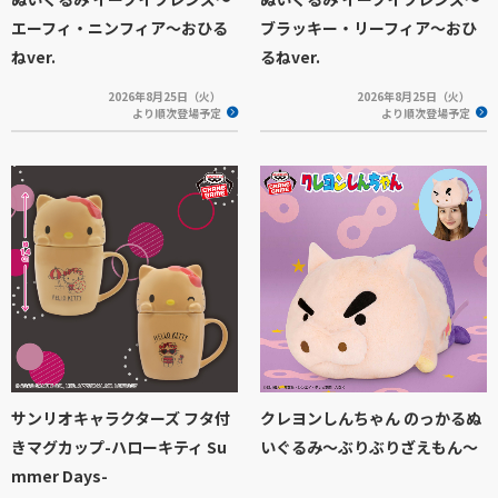
エーフィ・ニンフィア～おひる
ブラッキー・リーフィア～おひ
ねver.
るねver.
2026年8月25日（火）
2026年8月25日（火）
より順次登場予定
より順次登場予定
サンリオキャラクターズ フタ付
クレヨンしんちゃん のっかるぬ
きマグカップ-ハローキティ Su
いぐるみ～ぶりぶりざえもん～
mmer Days-