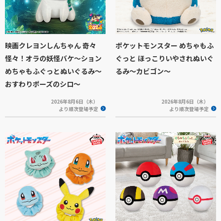
映画クレヨンしんちゃん 奇々
ポケットモンスター めちゃもふ
怪々！オラの妖怪バケ～ション
ぐっと ほっこりいやされぬいぐ
めちゃもふぐっとぬいぐるみ～
るみ～カビゴン～
おすわりポーズのシロ～
2026年8月6日（木）
2026年8月6日（木）
より順次登場予定
より順次登場予定