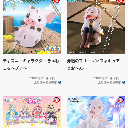
ディズニーキャラクター きゅむ
葬送のフリーレン フィギュア-
ころ～プア～
うお～ん-
2026年8月27日（木）
2026年8月27日（木）
より順次登場予定
より順次登場予定