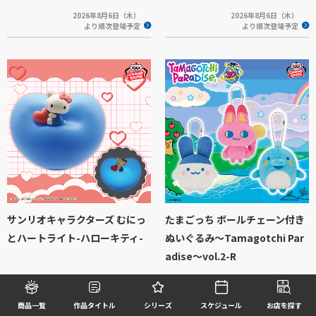
2026年8月6日（木）
2026年8月6日（木）
より順次登場予定
より順次登場予定
サンリオキャラクターズ むにっ
たまごっち ボールチェーン付き
とハートライト-ハローキティ-
ぬいぐるみ～Tamagotchi Par
adise～vol.2-R
2026年8月6日（木）
2026年8月6日（木）
より順次登場予定
より順次登場予定
商品一覧
作品タイトル
シリーズ
スケジュール
お店を探す