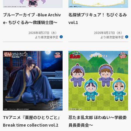
ブルーアーカイブ -Blue Archiv
名探偵プリキュア！ ちびぐるみ
e- ちびぐるみ～救護騎士団～
vol.1
2026年8月27日（木）
2026年8月27日（木）
より順次登場予定
より順次登場予定
TVアニメ『薬屋のひとりごと』
忍たま乱太郎 ほわぬい～学級委
Break time collection vol.2
員長委員会～