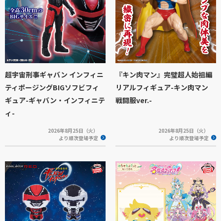
超宇宙刑事ギャバン インフィニ
『キン肉マン』完璧超人始祖編
ティポージングBIGソフビフィ
リアルフィギュア-キン肉マン
ギュア-ギャバン・インフィニテ
戦闘服ver.-
ィ-
2026年8月25日（火）
2026年8月25日（火）
より順次登場予定
より順次登場予定