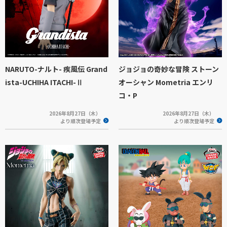
NARUTO-ナルト- 疾風伝 Grand
ジョジョの奇妙な冒険 ストーン
ista-UCHIHA ITACHI-Ⅱ
オーシャン Mometria エンリ
コ・P
2026年8月27日（木）
2026年8月27日（木）
より順次登場予定
より順次登場予定