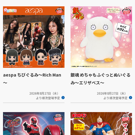
aespa ちびぐるみ～Rich Man
銀魂 めちゃもふぐっとぬいぐる
～
み～エリザベス～
2026年8月27日（木）
2026年8月27日（木）
より順次登場予定
より順次登場予定