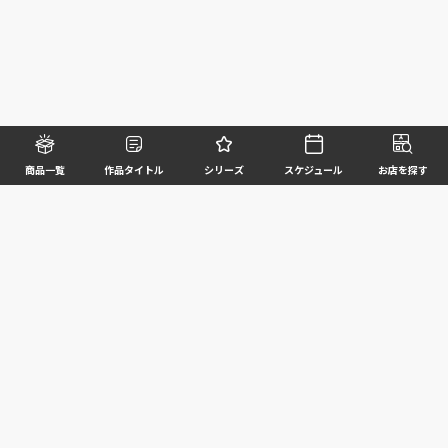
商品一覧
作品タイトル
シリーズ
スケジュール
お店を探す
©BANDAI SPIRITS CO.,LTD. ALL RIGHTS RESERVED
企業情報
ウェブサイトご利用条件
個人情報及び特定個人情報等の取扱いに関する方針
お客様サポート
写真と実際の商品とは異なる場合がございますのでご了承ください。このホームページに掲載