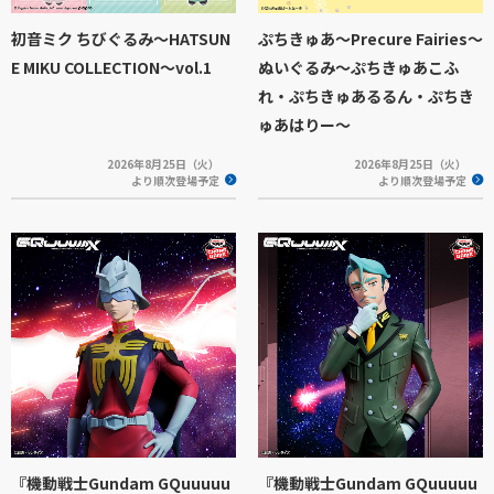
初音ミク ちびぐるみ～HATSUN
ぷちきゅあ～Precure Fairies～
E MIKU COLLECTION～vol.1
ぬいぐるみ～ぷちきゅあこふ
れ・ぷちきゅあるるん・ぷちき
ゅあはりー～
2026年8月25日（火）
2026年8月25日（火）
より順次登場予定
より順次登場予定
『機動戦士Gundam GQuuuuu
『機動戦士Gundam GQuuuuu