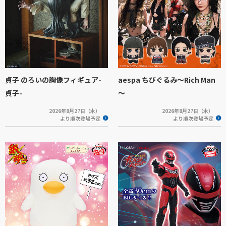
貞子 のろいの胸像フィギュア-
aespa ちびぐるみ～Rich Man
貞子-
～
2026年8月27日（木）
2026年8月27日（木）
より順次登場予定
より順次登場予定