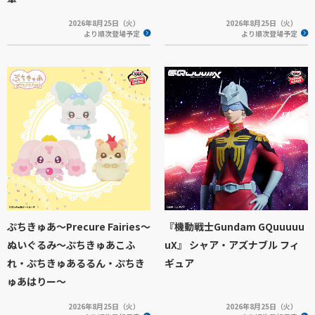
2026年8月25日（火）
2026年8月25日（火）
より順次登場予定
より順次登場予定
ぷちきゅあ～Precure Fairies～
『機動戦士Gundam GQuuuuu
ぬいぐるみ～ぷちきゅあこふ
uX』 シャア・アズナブル フィ
れ・ぷちきゅあるるん・ぷちき
ギュア
ゅあはりー～
2026年8月25日（火）
2026年8月25日（火）