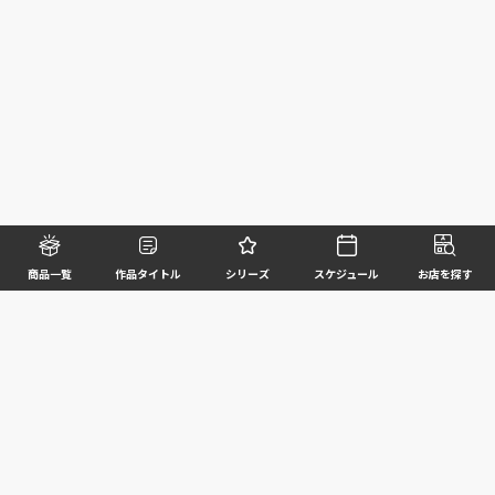
商品一覧
作品タイトル
シリーズ
スケジュール
お店を探す
©BANDAI SPIRITS CO.,LTD. ALL RIGHTS RESERVED
企業情報
ウェブサイトご利用条件
個人情報及び特定個人情報等の取扱いに関する方針