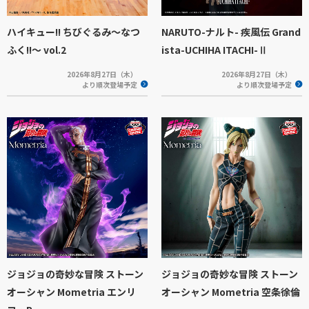
ハイキュー!! ちびぐるみ～なつ
NARUTO-ナルト- 疾風伝 Grand
ふく!!～ vol.2
ista-UCHIHA ITACHI-Ⅱ
2026年8月27日（木）
2026年8月27日（木）
より順次登場予定
より順次登場予定
ジョジョの奇妙な冒険 ストーン
ジョジョの奇妙な冒険 ストーン
オーシャン Mometria エンリ
オーシャン Mometria 空条徐倫