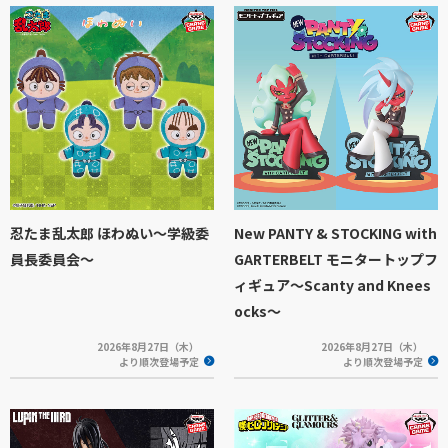
忍たま乱太郎 ほわぬい～学級委
New PANTY & STOCKING with
員長委員会～
GARTERBELT モニタートップフ
ィギュア～Scanty and Knees
ocks～
2026年8月27日（木）
2026年8月27日（木）
より順次登場予定
より順次登場予定