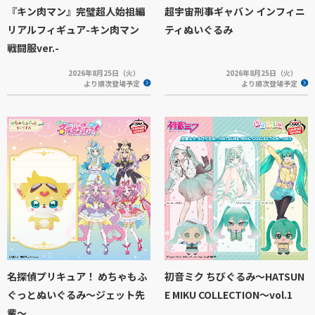
『キン肉マン』完璧超人始祖編
超宇宙刑事ギャバン インフィニ
リアルフィギュア-キン肉マン
ティぬいぐるみ
戦闘服ver.-
2026年8月25日（火）
2026年8月25日（火）
より順次登場予定
より順次登場予定
名探偵プリキュア！ めちゃもふ
初音ミク ちびぐるみ～HATSUN
ぐっとぬいぐるみ～ジェット先
E MIKU COLLECTION～vol.1
輩～