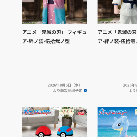
アニメ「鬼滅の刃」 フィギュ
アニメ「鬼滅の刃
ア-絆ノ装-伍拾弐ノ型
ア-絆ノ装-伍拾壱
2026年8月6日（木）
2026
より順次登場予定
より