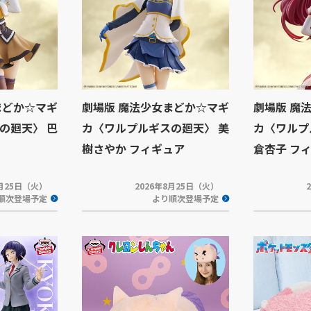
まどか☆マギ
劇場版 魔法少女まどか☆マギ
劇場版 魔
の廻天〉 巴
カ〈ワルプルギスの廻天〉 美
カ〈ワルプ
樹さやか フィギュア
倉杏子 フ
8月25日（火）
2026年8月25日（火）
順次登場予定
より順次登場予定