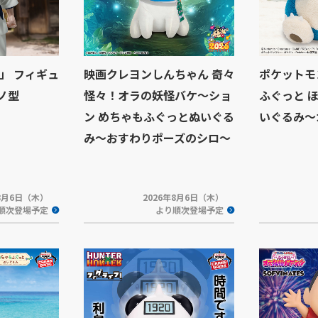
」 フィギュ
映画クレヨンしんちゃん 奇々
ポケットモ
ノ型
怪々！オラの妖怪バケ～ショ
ふぐっと 
ン めちゃもふぐっとぬいぐる
いぐるみ～
み～おすわりポーズのシロ～
年8月6日（木）
2026年8月6日（木）
順次登場予定
より順次登場予定