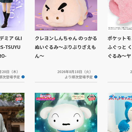
ミア GLI
クレヨンしんちゃん のっかる
ポケットモ
S-TSUYU
ぬいぐるみ～ぶりぶりざえも
ふぐっと 
RO-
ん～
ぐるみ～ヤ
8月20日（木）
2026年8月18日（火）
順次登場予定
より順次登場予定