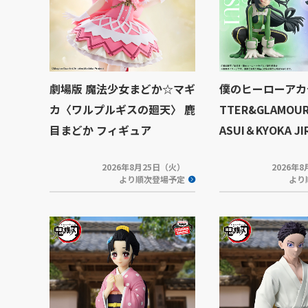
劇場版 魔法少女まどか☆マギ
僕のヒーローアカデ
カ〈ワルプルギスの廻天〉 鹿
TTER&GLAMOUR
目まどか フィギュア
ASUI＆KYOKA JI
2026年8月25日（火）
2026年
より順次登場予定
より