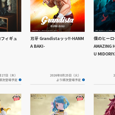
像フィギュ
刃牙 Grandistaッッ!!-HANM
僕のヒーロ
A BAKI-
AMAZING 
U MIDORI
8月27日（木）
2026年8月25日（火）
順次登場予定
より順次登場予定