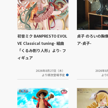
初音ミク BANPRESTO EVOL
貞子 のろいの胸
VE Classical tuning- 組曲
ア-貞子-
「くるみ割り人形」より- フ
ィギュア
2026年8月27日（木）
2026年
より順次登場予定
より