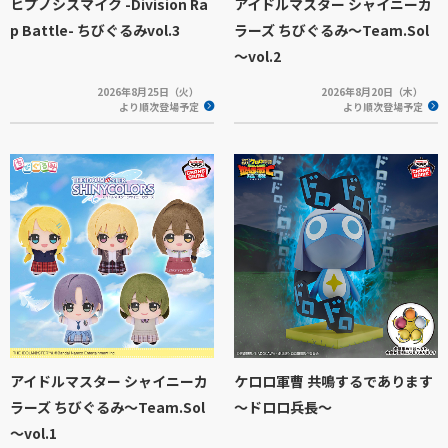
ヒプノシスマイク -Division Ra
アイドルマスター シャイニーカ
p Battle- ちびぐるみvol.3
ラーズ ちびぐるみ～Team.Sol
～vol.2
2026年8月25日（火）
2026年8月20日（木）
より順次登場予定
より順次登場予定
アイドルマスター シャイニーカ
ケロロ軍曹 共鳴するであります
ラーズ ちびぐるみ～Team.Sol
～ドロロ兵長～
～vol.1