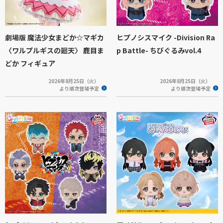
劇場版 魔法少女まどか☆マギカ
ヒプノシスマイク -Division Ra
〈ワルプルギスの廻天〉 鹿目ま
p Battle- ちびぐるみvol.4
どか フィギュア
2026年8月25日（火）
2026年8月25日（火）
より順次登場予定
より順次登場予定