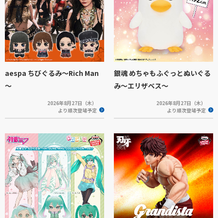
aespa ちびぐるみ～Rich Man
銀魂 めちゃもふぐっとぬいぐる
～
み～エリザベス～
2026年8月27日（木）
2026年8月27日（木）
より順次登場予定
より順次登場予定