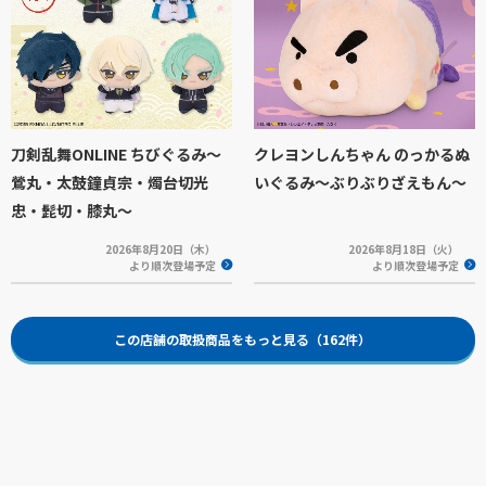
刀剣乱舞ONLINE ちびぐるみ～
クレヨンしんちゃん のっかるぬ
鶯丸・太鼓鐘貞宗・燭台切光
いぐるみ～ぶりぶりざえもん～
忠・髭切・膝丸～
2026年8月20日（木）
2026年8月18日（火）
より順次登場予定
より順次登場予定
この店舗の取扱商品をもっと見る（162件）