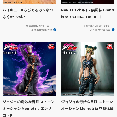
ハイキュー!! ちびぐるみ～なつ
NARUTO-ナルト- 疾風伝 Grand
ふく!!～ vol.2
ista-UCHIHA ITACHI-Ⅱ
2026年8月27日（木）
2026年8月27日（木）
より順次登場予定
より順次登場予定
ジョジョの奇妙な冒険 ストーン
ジョジョの奇妙な冒険 ストーン
オーシャン Mometria エンリ
オーシャン Mometria 空条徐倫
コ・P