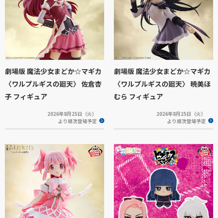
劇場版 魔法少女まどか☆マギカ
劇場版 魔法少女まどか☆マギカ
〈ワルプルギスの廻天〉 佐倉杏
〈ワルプルギスの廻天〉 暁美ほ
子 フィギュア
むら フィギュア
2026年8月25日（火）
2026年8月25日（火）
より順次登場予定
より順次登場予定