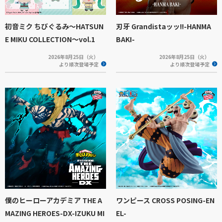
初音ミク ちびぐるみ～HATSUN
刃牙 Grandistaッッ!!-HANMA
E MIKU COLLECTION～vol.1
BAKI-
2026年8月25日（火）
2026年8月25日（火）
より順次登場予定
より順次登場予定
僕のヒーローアカデミア THE A
ワンピース CROSS POSING-EN
MAZING HEROES-DX-IZUKU MI
EL-