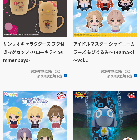
サンリオキャラクターズ フタ付
アイドルマスター シャイニーカ
きマグカップ-ハローキティ Su
ラーズ ちびぐるみ～Team.Sol
mmer Days-
～vol.2
2026年8月20日（木）
2026年8月20日（木）
より順次登場予定
より順次登場予定