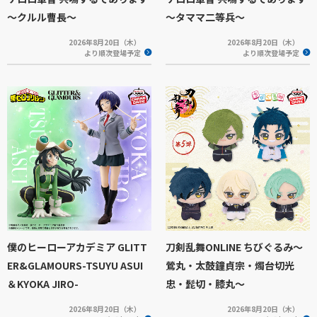
～クルル曹長～
～タママ二等兵～
2026年8月20日（木）
2026年8月20日（木）
より順次登場予定
より順次登場予定
僕のヒーローアカデミア GLITT
刀剣乱舞ONLINE ちびぐるみ～
ER&GLAMOURS-TSUYU ASUI
鶯丸・太鼓鐘貞宗・燭台切光
＆KYOKA JIRO-
忠・髭切・膝丸～
2026年8月20日（木）
2026年8月20日（木）