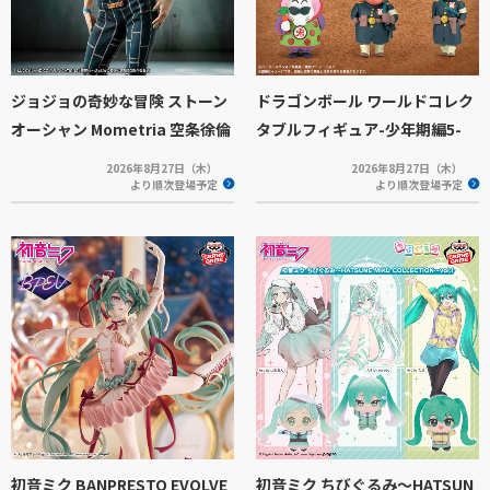
ジョジョの奇妙な冒険 ストーン
ドラゴンボール ワールドコレク
オーシャン Mometria 空条徐倫
タブルフィギュア-少年期編5-
2026年8月27日（木）
2026年8月27日（木）
より順次登場予定
より順次登場予定
初音ミク BANPRESTO EVOLVE
初音ミク ちびぐるみ～HATSUN