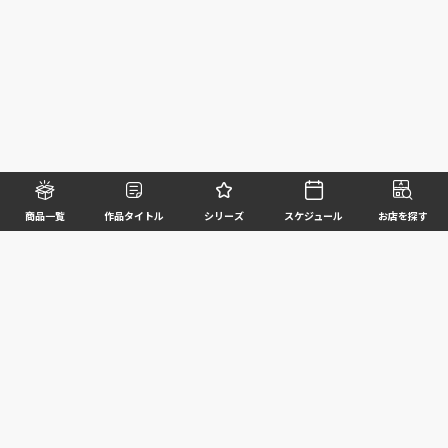
商品一覧
作品タイトル
シリーズ
スケジュール
お店を探す
©BANDAI SPIRITS CO.,LTD. ALL RIGHTS RESERVED
企業情報
ウェブサイトご利用条件
個人情報及び特定個人情報等の取扱いに関する方針
お客様サポート