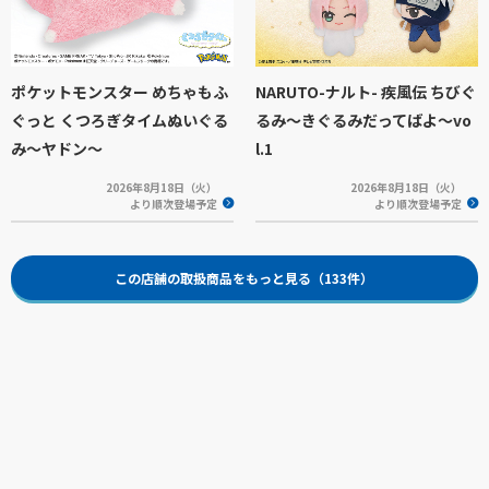
ポケットモンスター めちゃもふ
NARUTO-ナルト- 疾風伝 ちびぐ
ぐっと くつろぎタイムぬいぐる
るみ～きぐるみだってばよ～vo
み～ヤドン～
l.1
2026年8月18日（火）
2026年8月18日（火）
より順次登場予定
より順次登場予定
この店舗の取扱商品をもっと見る（133件）