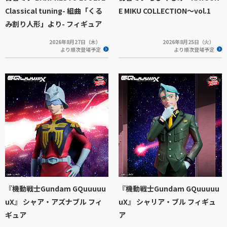
Classical tuning- 組曲「くる
E MIKU COLLECTION～vol.1
み割り人形」より- フィギュア
2026年8月27日（木）
2026年8月25日（火）
より順次登場予定
より順次登場予定
『機動戦士Gundam GQuuuuu
『機動戦士Gundam GQuuuuu
uX』 シャア・アズナブル フィ
uX』 シャリア・ブル フィギュ
ギュア
ア