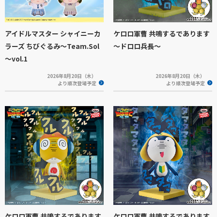
アイドルマスター シャイニーカ
ケロロ軍曹 共鳴するであります
ラーズ ちびぐるみ～Team.Sol
～ドロロ兵長～
～vol.1
2026年8月20日（木）
2026年8月20日（木）
より順次登場予定
より順次登場予定
ケロロ軍曹 共鳴するであります
ケロロ軍曹 共鳴するであります