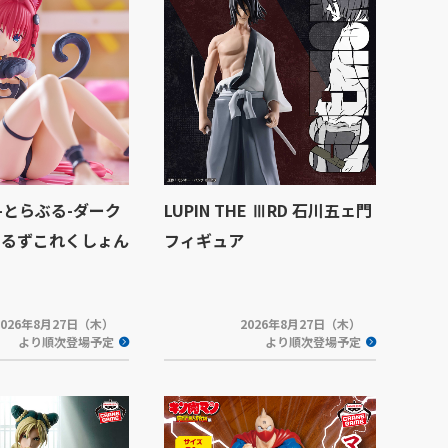
Eる-とらぶる-ダーク
LUPIN THE ⅢRD 石川五ェ門
ーるずこれくしょん
フィギュア
2026年8月27日（木）
2026年8月27日（木）
より順次登場予定
より順次登場予定