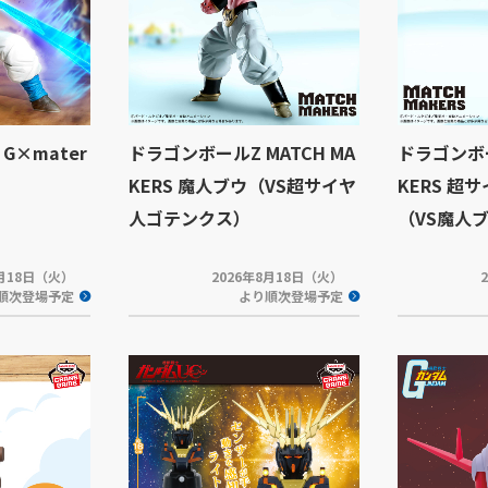
G×mater
ドラゴンボールZ MATCH MA
ドラゴンボー
KERS 魔人ブウ（VS超サイヤ
KERS 超
人ゴテンクス）
（VS魔人
8月18日（火）
2026年8月18日（火）
順次登場予定
より順次登場予定