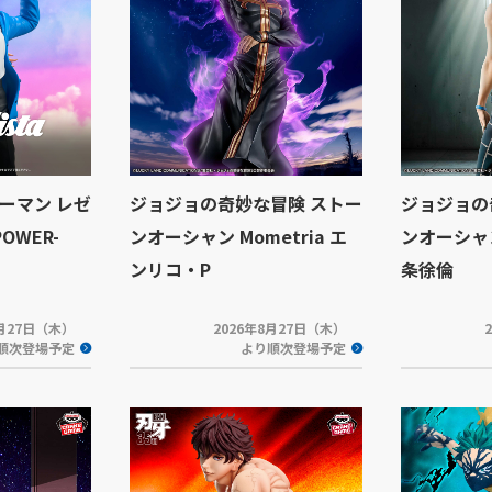
ーマン レゼ
ジョジョの奇妙な冒険 ストー
ジョジョの
POWER-
ンオーシャン Mometria エ
ンオーシャン 
ンリコ・P
条徐倫
8月27日（木）
2026年8月27日（木）
順次登場予定
より順次登場予定