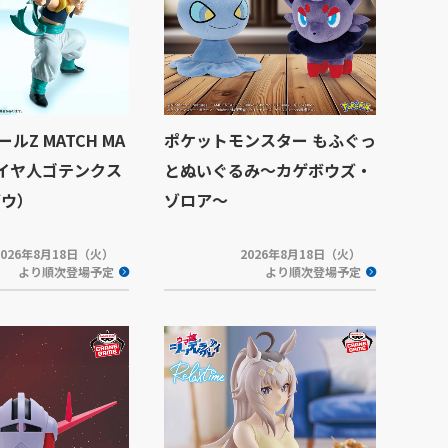
ルZ MATCH MA
ポケットモンスター もふぐっ
サイヤ人ゴテンクス
とぬいぐるみ～カゲボウズ・
ブウ）
ゾロア～
2026年8月18日（火）
2026年8月18日（火）
より順次登場予定
より順次登場予定