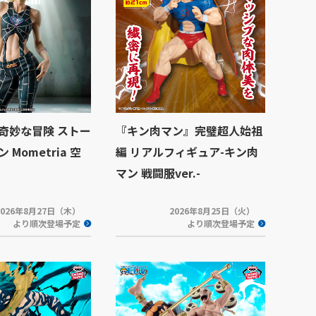
奇妙な冒険 ストー
『キン肉マン』完璧超人始祖
Mometria 空
編 リアルフィギュア-キン肉
マン 戦闘服ver.-
2026年8月27日（木）
2026年8月25日（火）
より順次登場予定
より順次登場予定