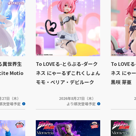
める異世界生
To LOVEる-とらぶる-ダーク
To LOV
ite Motio
ネス にゃーるずこれくしょん
ネス にゃ
モモ・ベリア・デビルーク
黒咲 芽亜
8月27日（木）
2026年8月27日（木）
順次登場予定
より順次登場予定