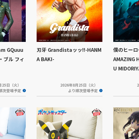
m GQuuu
刃牙 Grandistaッッ!!-HANM
僕のヒーロ
ア・ブル フィ
A BAKI-
AMAZING 
U MIDORI
8月25日（火）
2026年8月25日（火）
順次登場予定
より順次登場予定