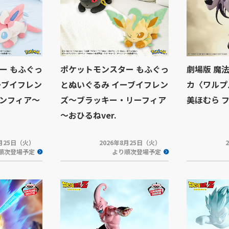
ー もふぐっ
ポケットモンスター もふぐっ
劇場版 魔
ーブイフレン
とぬいぐるみ イーブイフレン
カ〈ワルプ
ンフィア～
ズ～ブラッキー・リーフィア
美ほむら 
～おひるねver.
8月25日（火）
2026年8月25日（火）
順次登場予定
より順次登場予定