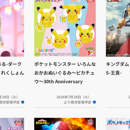
らぶる-ダーク
ポケットモンスター いろんな
キングダム V
これくしょん
おかおぬいぐるみ～ピカチュ
S-王賁-
ウ～30th Anniversary
7月28日（火）
2026年7月28日（火）
順次登場予定
より順次登場予定