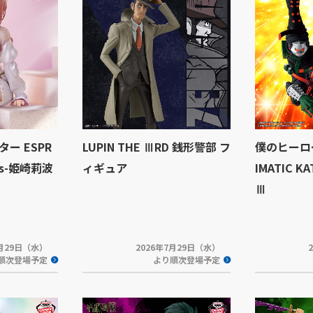
ー ESPR
LUPIN THE ⅢRD 銭形警部 フ
僕のヒーロ
ills-姫崎莉波
ィギュア
IMATIC K
Ⅲ
7月29日（水）
2026年7月29日（水）
順次登場予定
より順次登場予定