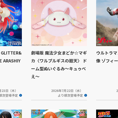
LITTER&
劇場版 魔法少女まどか☆マギ
ウルトラマ
E ARASHIY
カ〈ワルプルギスの廻天〉 ド
像 ゾフィ
ーム型ぬいぐるみ～キュゥべ
え～
7月23日（木）
2026年7月22日（水）
順次登場予定
より順次登場予定