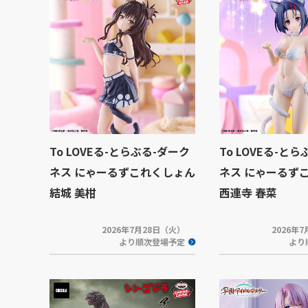
To LOVEる-とらぶる-ダーク
To LOVEる-と
ネス にゃーるずこれくしょん
ネス にゃーるず
結城 美柑
西連寺 春菜
2026年7月28日（火）
2026年
より順次登場予定
より