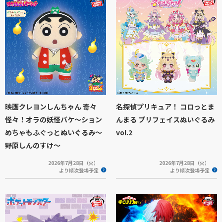
映画クレヨンしんちゃん 奇々
名探偵プリキュア！ コロっとま
怪々！オラの妖怪バケ～ション
んまる プリフェイスぬいぐるみ
めちゃもふぐっとぬいぐるみ～
vol.2
野原しんのすけ～
2026年7月28日（火）
2026年7月28日（火）
より順次登場予定
より順次登場予定