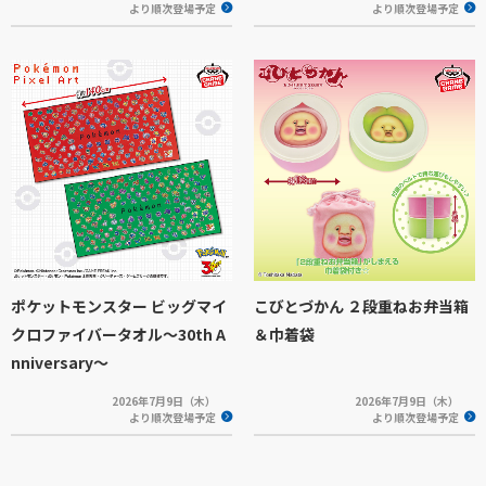
より順次登場予定
より順次登場予定
ポケットモンスター ビッグマイ
こびとづかん ２段重ねお弁当箱
クロファイバータオル～30th A
＆巾着袋
nniversary～
2026年7月9日（木）
2026年7月9日（木）
より順次登場予定
より順次登場予定