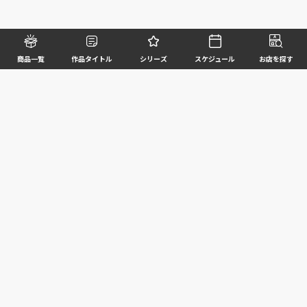
商品一覧
作品タイトル
シリーズ
スケジュール
お店を探す
©BANDAI SPIRITS CO.,LTD. ALL RIGHTS RESERVED
企業情報
ウェブサイトご利用条件
個人情報及び特定個人情報等の取扱いに関する方針
お客様サポート
写真と実際の商品とは異なる場合がございますのでご了承ください。このホームページに掲載
されている 全ての画像、文章、データ等の無断転用、転載はお断りします。