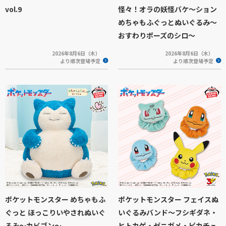
vol.9
怪々！オラの妖怪バケ～ション
めちゃもふぐっとぬいぐるみ～
おすわりポーズのシロ～
2026年8月6日（木）
2026年8月6日（木）
より順次登場予定
より順次登場予定
ポケットモンスター めちゃもふ
ポケットモンスター フェイスぬ
ぐっと ほっこりいやされぬいぐ
いぐるみバンド～フシギダネ・
るみ～カビゴン～
ヒトカゲ・ゼニガメ・ピカチュ