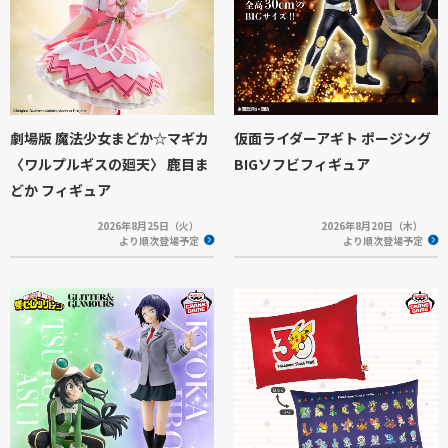
劇場版 魔法少女まどか☆マギカ
仮面ライダーアギト ポージング
〈ワルプルギスの廻天〉 鹿目ま
BIGソフビフィギュア
どか フィギュア
2026年8月25日（火）
2026年8月20日（木）
より順次登場予定
より順次登場予定