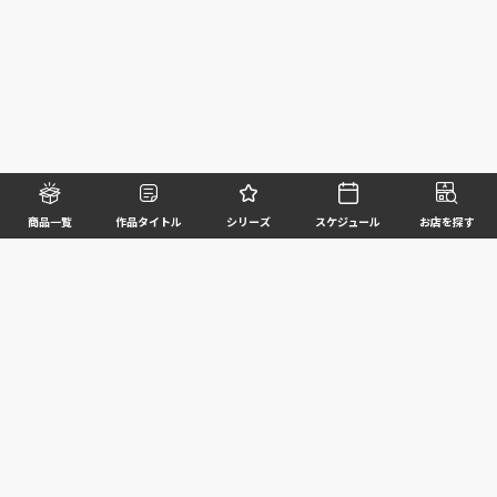
商品一覧
作品タイトル
シリーズ
スケジュール
お店を探す
©BANDAI SPIRITS CO.,LTD. ALL RIGHTS RESERVED
企業情報
ウェブサイトご利用条件
個人情報及び特定個人情報等の取扱いに関する方針
お客様サポート