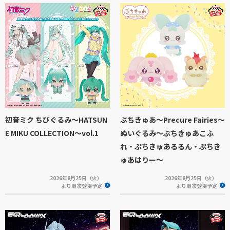
初音ミク ちびぐるみ～HATSUN
ぷちきゅあ～Precure Fairies～
E MIKU COLLECTION～vol.1
ぬいぐるみ～ぷちきゅあこふ
れ・ぷちきゅあるるん・ぷちき
ゅあはりー～
2026年8月25日（火）
2026年8月25日（火）
より順次登場予定
より順次登場予定