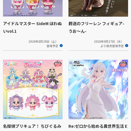
アイドルマスター SideM ほわぬ
葬送のフリーレン フィギュア-
いvol.1
うお～ん-
2026年8月29日（土）
2026年8月27日（木）
登場予定
より順次登場予定
名探偵プリキュア！ ちびぐるみ
Re:ゼロから始める異世界生活 E