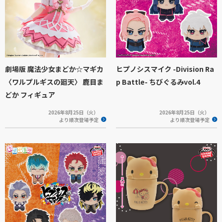
劇場版 魔法少女まどか☆マギカ
ヒプノシスマイク -Division Ra
〈ワルプルギスの廻天〉 鹿目ま
p Battle- ちびぐるみvol.4
どか フィギュア
2026年8月25日（火）
2026年8月25日（火）
より順次登場予定
より順次登場予定