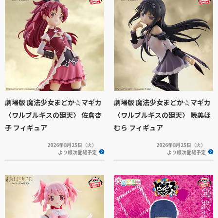
劇場版 魔法少女まどか☆マギカ
劇場版 魔法少女まどか☆マギカ
〈ワルプルギスの廻天〉 佐倉杏
〈ワルプルギスの廻天〉 暁美ほ
子 フィギュア
むら フィギュア
2026年8月25日（火）
2026年8月25日（火）
より順次登場予定
より順次登場予定