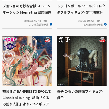
ジョジョの奇妙な冒険 ストーン
ドラゴンボール ワールドコレク
オーシャン Mometria 空条徐倫
タブルフィギュア-少年期編5-
2026年8月27日（木）
2026年8月27日（木）
より順次登場予定
より順次登場予定
初音ミク BANPRESTO EVOLVE
貞子 のろいの胸像フィギュア-
Classical tuning- 組曲「くる
貞子-
み割り人形」より- フィギュア