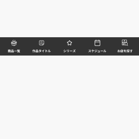
商品一覧
作品タイトル
シリーズ
スケジュール
お店を探す
©BANDAI SPIRITS CO.,LTD. ALL RIGHTS RESERVED
企業情報
ウェブサイトご利用条件
個人情報及び特定個人情報等の取扱いに関する方針
お客様サポート
写真と実際の商品とは異なる場合がございますのでご了承ください。このホームページに掲載
されている 全ての画像、文章、データ等の無断転用、転載はお断りします。