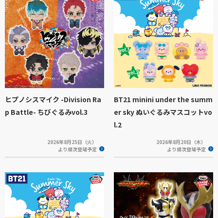
ヒプノシスマイク -Division Ra
BT21 minini under the summ
p Battle- ちびぐるみvol.3
er sky ぬいぐるみマスコットvo
l.2
2026年8月25日（火）
2026年8月20日（木）
より順次登場予定
より順次登場予定