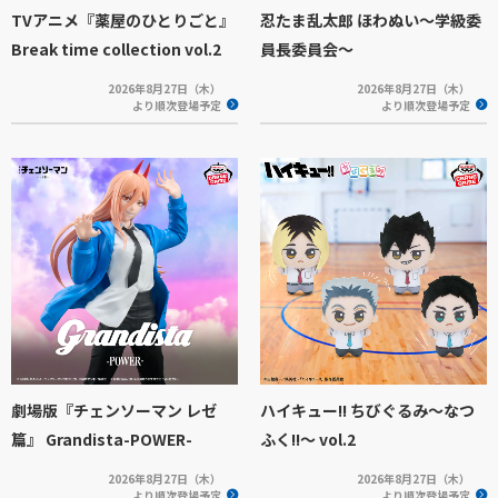
TVアニメ『薬屋のひとりごと』
忍たま乱太郎 ほわぬい～学級委
Break time collection vol.2
員長委員会～
2026年8月27日（木）
2026年8月27日（木）
より順次登場予定
より順次登場予定
劇場版『チェンソーマン レゼ
ハイキュー!! ちびぐるみ～なつ
篇』 Grandista-POWER-
ふく!!～ vol.2
2026年8月27日（木）
2026年8月27日（木）
より順次登場予定
より順次登場予定