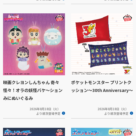
映画クレヨンしんちゃん 奇々
ポケットモンスター プリントク
怪々！オラの妖怪バケ～ション
ッション～30th Anniversary～
みにぬいぐるみ
2026年8月18日（火）
2026年8月18日（火）
より順次登場予定
より順次登場予定