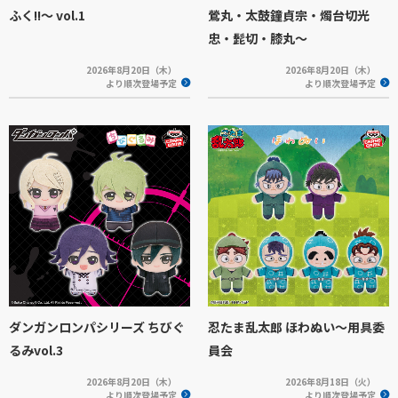
ふく!!～ vol.1
鶯丸・太鼓鐘貞宗・燭台切光
忠・髭切・膝丸～
2026年8月20日（木）
2026年8月20日（木）
より順次登場予定
より順次登場予定
ダンガンロンパシリーズ ちびぐ
忍たま乱太郎 ほわぬい～用具委
るみvol.3
員会
2026年8月20日（木）
2026年8月18日（火）
より順次登場予定
より順次登場予定