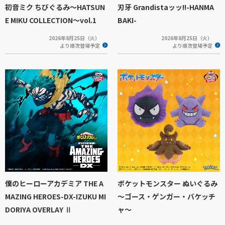
初音ミク ちびぐるみ～HATSUN
刃牙 Grandistaッッ!!-HANMA
E MIKU COLLECTION～vol.1
BAKI-
2026年8月25日（火）
2026年8月25日（火）
より順次登場予定
より順次登場予定
僕のヒーローアカデミア THE A
ポケットモンスター ぬいぐるみ
MAZING HEROES-DX-IZUKU MI
～ゴース・ゲンガー・バケッチ
DORIYA OVERLAY Ⅱ
ャ～