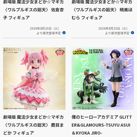
劇場版 魔法少女まどか☆マギカ
劇場版 魔法少女まどか☆マギカ
〈ワルプルギスの廻天〉 佐倉杏
〈ワルプルギスの廻天〉 暁美ほ
子 フィギュア
むら フィギュア
2026年8月25日（火）
2026年8月25日（火）
より順次登場予定
より順次登場予定
劇場版 魔法少女まどか☆マギカ
僕のヒーローアカデミア GLITT
〈ワルプルギスの廻天〉 鹿目ま
ER&GLAMOURS-TSUYU ASUI
どか フィギュア
＆KYOKA JIRO-