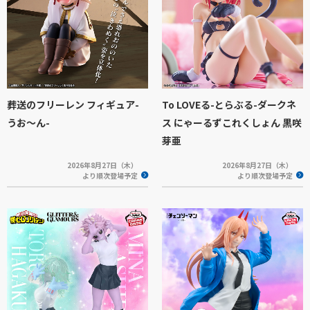
葬送のフリーレン フィギュア-
To LOVEる-とらぶる-ダークネ
うお～ん-
ス にゃーるずこれくしょん 黒咲
芽亜
2026年8月27日（木）
2026年8月27日（木）
より順次登場予定
より順次登場予定