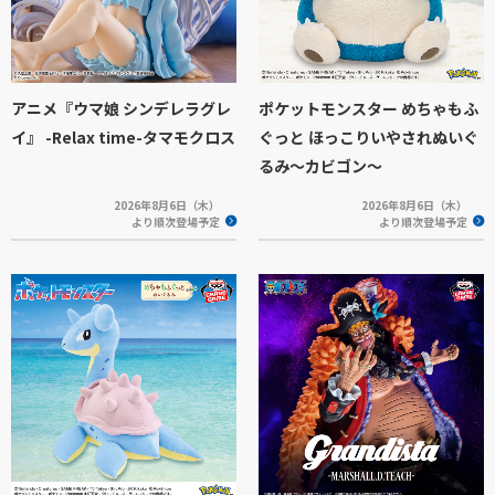
アニメ『ウマ娘 シンデレラグレ
ポケットモンスター めちゃもふ
イ』 -Relax time-タマモクロス
ぐっと ほっこりいやされぬいぐ
るみ～カビゴン～
2026年8月6日（木）
2026年8月6日（木）
より順次登場予定
より順次登場予定