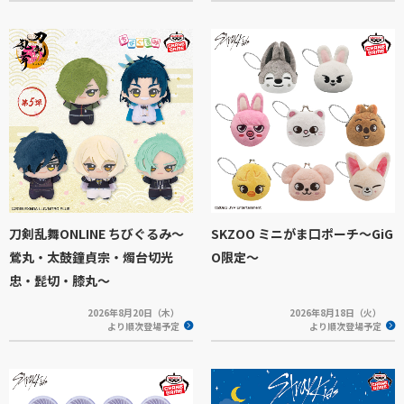
刀剣乱舞ONLINE ちびぐるみ～
SKZOO ミニがま口ポーチ～GiG
鶯丸・太鼓鐘貞宗・燭台切光
O限定～
忠・髭切・膝丸～
2026年8月20日（木）
2026年8月18日（火）
より順次登場予定
より順次登場予定