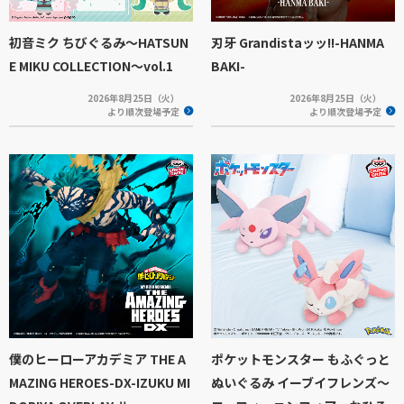
初音ミク ちびぐるみ～HATSUN
刃牙 Grandistaッッ!!-HANMA
E MIKU COLLECTION～vol.1
BAKI-
2026年8月25日（火）
2026年8月25日（火）
より順次登場予定
より順次登場予定
僕のヒーローアカデミア THE A
ポケットモンスター もふぐっと
MAZING HEROES-DX-IZUKU MI
ぬいぐるみ イーブイフレンズ～