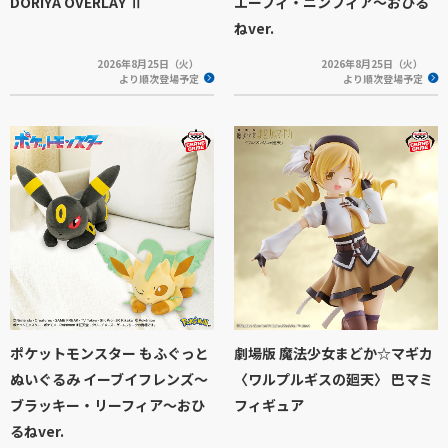
DORIYA OVERLAY Ⅱ
エーフィ・ニンフィア～おひる
ねver.
2026年8月25日（火）
2026年8月25日（火）
より順次登場予定
より順次登場予定
ポケットモンスター もふぐっと
劇場版 魔法少女まどか☆マギカ
ぬいぐるみ イーブイフレンズ～
〈ワルプルギスの廻天〉 巴マミ
ブラッキー・リーフィア～おひ
フィギュア
るねver.