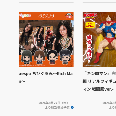
aespa ちびぐるみ～Rich Ma
『キン肉マン』完
n～
編 リアルフィギ
マン 戦闘服ver.-
2026年8月27日（木）
2026年
より順次登場予定
より