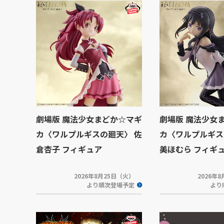
劇場版 魔法少女まどか☆マギ
劇場版 魔法少女
カ〈ワルプルギスの廻天〉 佐
カ〈ワルプルギス
倉杏子 フィギュア
美ほむら フィギ
2026年8月25日（火）
2026年
より順次登場予定
より