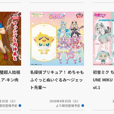
璧超人始祖
名探偵プリキュア！ めちゃも
初音ミク ち
ュア-キン肉
ふぐっとぬいぐるみ～ジェッ
UNE MIKU
ト先輩～
ol.1
8月25日（火）
2026年8月25日（火）
順次登場予定
より順次登場予定