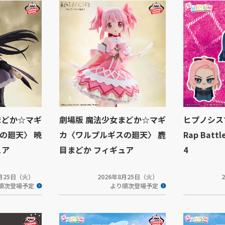
まどか☆マギ
劇場版 魔法少女まどか☆マギ
ヒプノシスマイ
の廻天〉 暁
カ〈ワルプルギスの廻天〉 鹿
Rap Batt
ュア
目まどか フィギュア
4
8月25日（火）
2026年8月25日（火）
順次登場予定
より順次登場予定