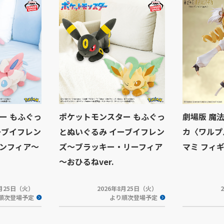
ー もふぐっ
ポケットモンスター もふぐっ
劇場版 魔
ーブイフレン
とぬいぐるみ イーブイフレン
カ〈ワルプ
ンフィア～
ズ～ブラッキー・リーフィア
マミ フィ
～おひるねver.
8月25日（火）
2026年8月25日（火）
順次登場予定
より順次登場予定