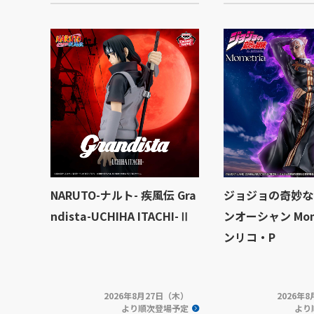
NARUTO-ナルト- 疾風伝 Gra
ジョジョの奇妙な
ndista-UCHIHA ITACHI-Ⅱ
ンオーシャン Mome
ンリコ・P
2026年8月27日（木）
2026年
より順次登場予定
より