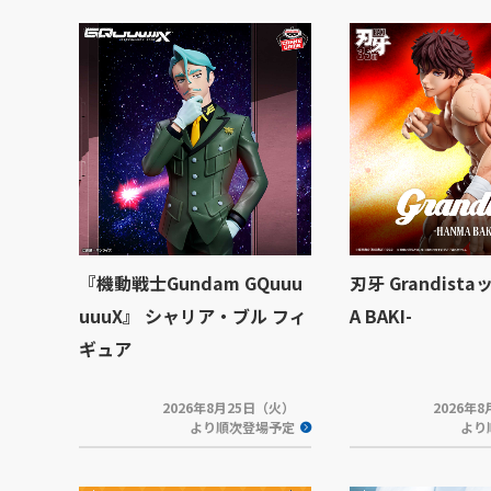
『機動戦士Gundam GQuuu
刃牙 Grandista
uuuX』 シャリア・ブル フィ
A BAKI-
ギュア
2026年8月25日（火）
2026年
より順次登場予定
より