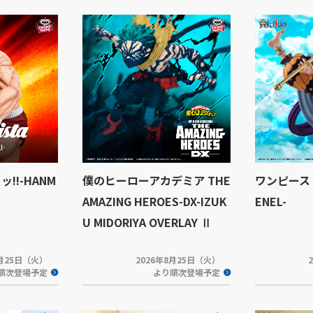
ッッ!!-HANM
僕のヒーローアカデミア THE
ワンピース C
AMAZING HEROES-DX-IZUK
ENEL-
U MIDORIYA OVERLAY Ⅱ
8月25日（火）
2026年8月25日（火）
順次登場予定
より順次登場予定