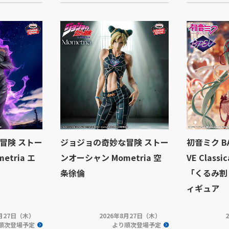
冒険 ストー
ジョジョの奇妙な冒険 ストー
初音ミク BA
tria エ
ンオーシャン Mometria 空
VE Classi
条徐倫
「くるみ割
ィギュア
8月27日（木）
2026年8月27日（木）
順次登場予定
より順次登場予定