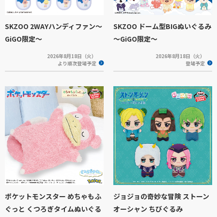
SKZOO 2WAYハンディファン～
SKZOO ドーム型BIGぬいぐるみ
GiGO限定～
～GiGO限定～
2026年8月18日（火）
2026年8月18日（火）
より順次登場予定
登場予定
ポケットモンスター めちゃもふ
ジョジョの奇妙な冒険 ストーン
ぐっと くつろぎタイムぬいぐる
オーシャン ちびぐるみ