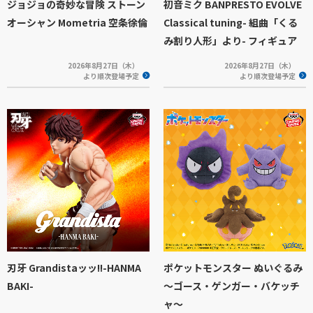
ジョジョの奇妙な冒険 ストーン
初音ミク BANPRESTO EVOLVE
オーシャン Mometria 空条徐倫
Classical tuning- 組曲「くる
み割り人形」より- フィギュア
2026年8月27日（木）
2026年8月27日（木）
より順次登場予定
より順次登場予定
刃牙 Grandistaッッ!!-HANMA
ポケットモンスター ぬいぐるみ
BAKI-
～ゴース・ゲンガー・バケッチ
ャ～