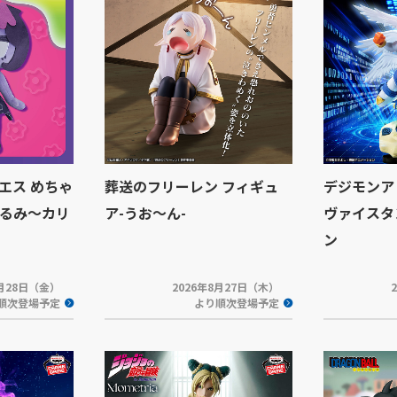
エス めちゃ
葬送のフリーレン フィギュ
デジモンア
るみ～カリ
ア-うお～ん-
ヴァイスタ
ン
8月28日（金）
2026年8月27日（木）
順次登場予定
より順次登場予定