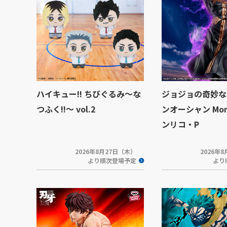
ハイキュー!! ちびぐるみ～な
ジョジョの奇妙な
つふく!!～ vol.2
ンオーシャン Mome
ンリコ・P
2026年8月27日（木）
2026年
より順次登場予定
より