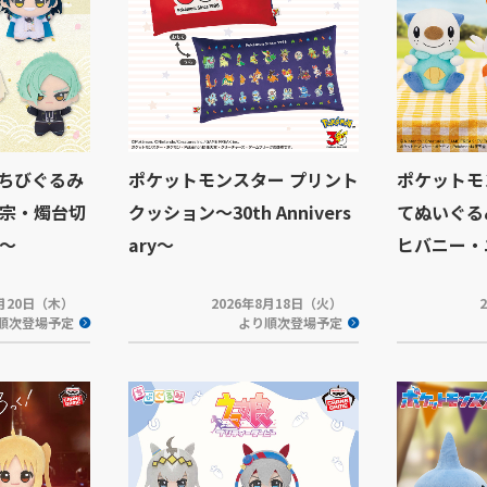
 ちびぐるみ
ポケットモンスター プリント
ポケットモ
宗・燭台切
クッション～30th Annivers
てぬいぐる
～
ary～
ヒバニー・
8月20日（木）
2026年8月18日（火）
順次登場予定
より順次登場予定