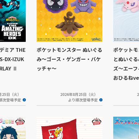
ミア THE
ポケットモンスター ぬいぐる
ポケットモ
S-DX-IZUK
み～ゴース・ゲンガー・バケ
とぬいぐる
ERLAY Ⅱ
ッチャ～
ズ～エーフ
おひるねver
8月25日（火）
2026年8月25日（火）
順次登場予定
より順次登場予定