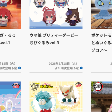
ざ・ろっ
ウマ娘 プリティーダービー
ポケットモ
ol.1
ちびぐるみvol.3
とぬいぐる
ゾロア～
8月18日（火）
2026年8月18日（火）
順次登場予定
より順次登場予定