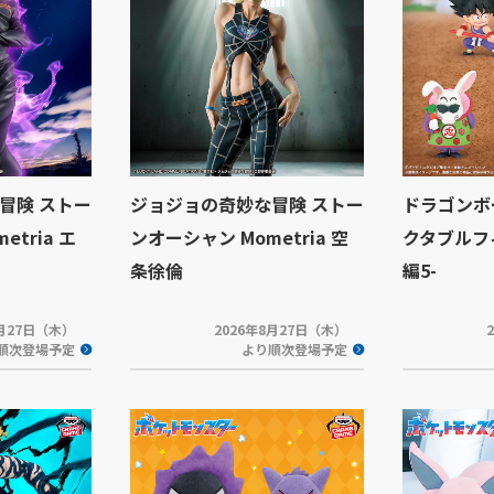
冒険 ストー
ジョジョの奇妙な冒険 ストー
ドラゴンボ
tria エ
ンオーシャン Mometria 空
クタブルフ
条徐倫
編5-
8月27日（木）
2026年8月27日（木）
順次登場予定
より順次登場予定