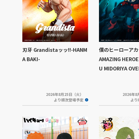
刃牙 Grandistaッッ!!-HANM
僕のヒーローアカデ
A BAKI-
AMAZING HEROE
U MIDORIYA OV
2026年8月25日（火）
2026年
より順次登場予定
より