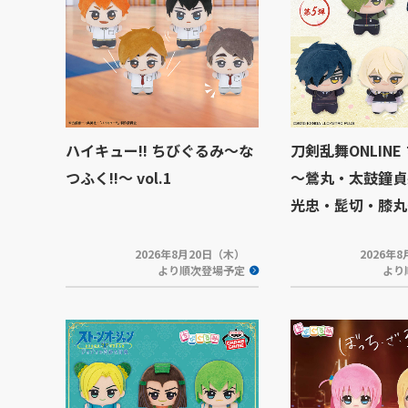
ハイキュー!! ちびぐるみ～な
刀剣乱舞ONLINE
つふく!!～ vol.1
～鶯丸・太鼓鐘貞
光忠・髭切・膝丸
2026年8月20日（木）
2026年
より順次登場予定
より